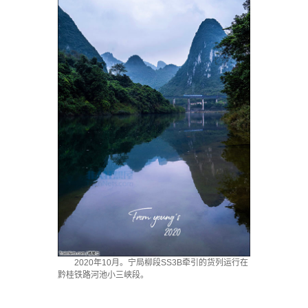
2020年10月。宁局柳段SS3B牵引的货列运行在
黔桂铁路河池小三峡段。
`