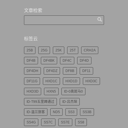
文章检索
标签云
25B
25G
25K
25T
CRH2A
DF4B
DF4BK
DF4C
DF4D
DF4DH
DF4DZ
DF8B
DF11
DF11G
HXD1C
HXD1D
HXD3C
HXD3D
HXN5
ID-0奥斑马0
ID-T99五里蹲通过
ID-吕杰琛
ID-温兰旅客
ND5
SS3
SS3B
SS4G
SS7C
SS7E
SS8