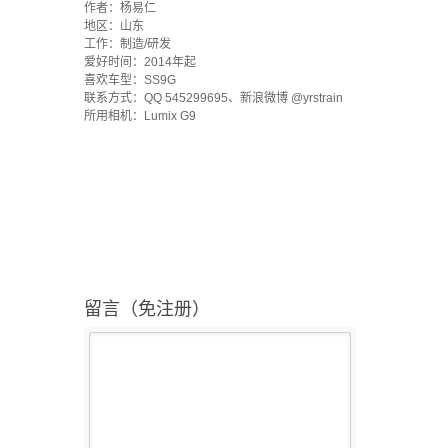
作者：杨易仁
地区：山东
工作：制造/研发
爱好时间：2014年起
喜欢车型：SS9G
联系方式：QQ 545299695、新浪微博 @yrstrain
所用相机：Lumix G9
留言（免注册）