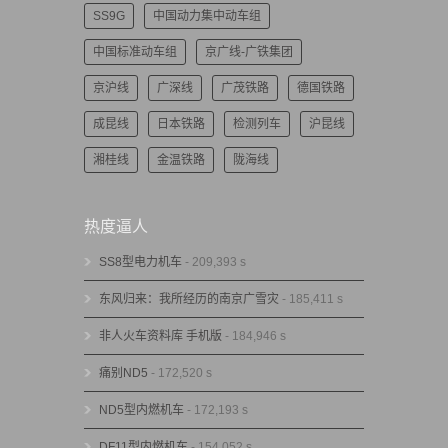
SS9G
中国动力集中动车组
中国标准动车组
京广线-广铁集团
京沪线
广深线
广茂铁路
德国铁路
成昆线
日本铁路
检测列车
沪昆线
湘桂线
金温铁路
陇海线
热度逼人
SS8型电力机车
- 209,393 s
东风归来：我所经历的南京广雪灾
- 185,411 s
非人火车资料库 手机版
- 184,946 s
痛别ND5
- 172,520 s
ND5型内燃机车
- 172,193 s
DF11型内燃机车
- 154,052 s