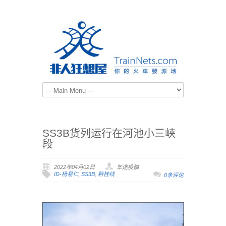
SS3B货列运行在河池小三峡
段
2022年04月02日
车迷投稿
ID-杨易仁
,
SS3B
,
黔桂线
0条评论