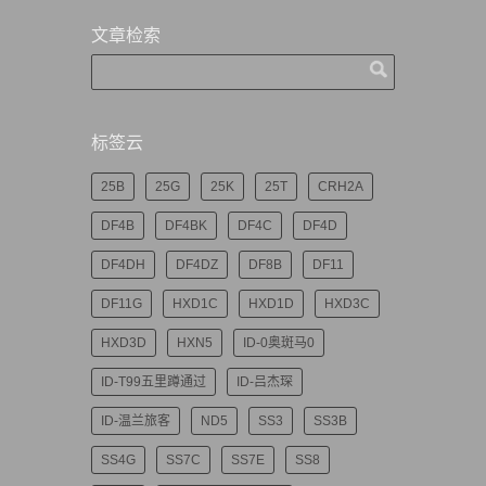
文章检索
标签云
25B
25G
25K
25T
CRH2A
DF4B
DF4BK
DF4C
DF4D
DF4DH
DF4DZ
DF8B
DF11
DF11G
HXD1C
HXD1D
HXD3C
HXD3D
HXN5
ID-0奥斑马0
ID-T99五里蹲通过
ID-吕杰琛
ID-温兰旅客
ND5
SS3
SS3B
SS4G
SS7C
SS7E
SS8