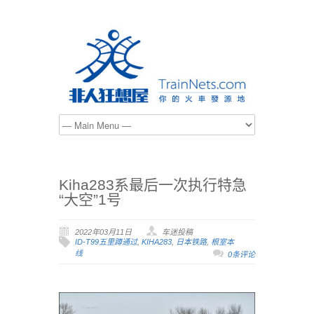
Kiha283系最后一次执行特急
“大空”1号
2022年03月11日
车迷投稿
ID-T99五里蹲通过
,
KIHA283
,
日本铁路
,
根室本
线
0条评论