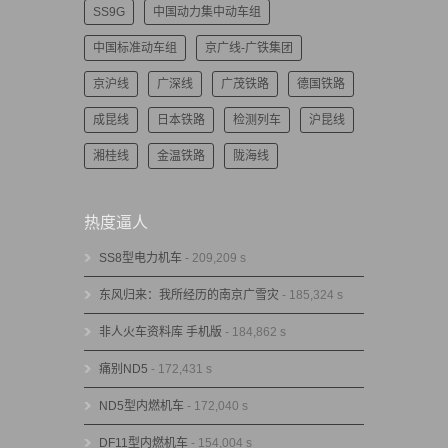
SS9G
中国动力集中动车组
中国标准动车组
京广线-广铁集团
京沪线
广深线
广茂铁路
德国铁路
成昆线
日本铁路
检测列车
沪昆线
湘桂线
金温铁路
陇海线
热度逼人
SS8型电力机车
- 209,209 s
东风归来：我所经历的南京广雪灾
- 185,324 s
非人火车资料库 手机版
- 184,862 s
痛别ND5
- 172,431 s
ND5型内燃机车
- 172,040 s
DF11型内燃机车
- 154,004 s