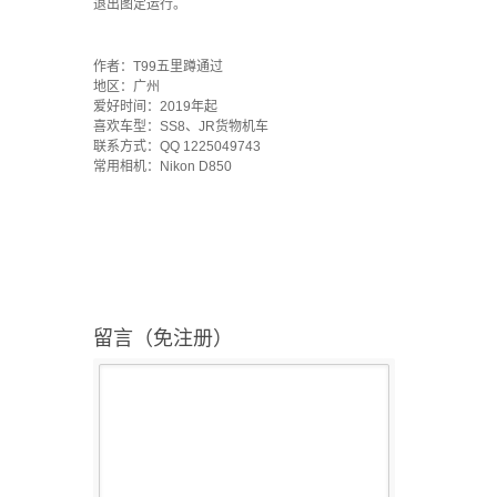
退出图定运行。
·
作者：T99五里蹲通过
地区：广州
爱好时间：2019年起
喜欢车型：SS8、JR货物机车
联系方式：QQ 1225049743
常用相机：Nikon D850
留言（免注册）