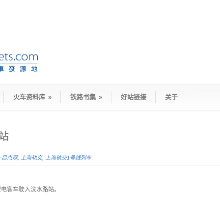
火车资料库
»
铁路书集
»
好站链接
关于
站
D-吕杰琛
,
上海轨交
,
上海轨交1号线列车
07型电客车驶入汶水路站。