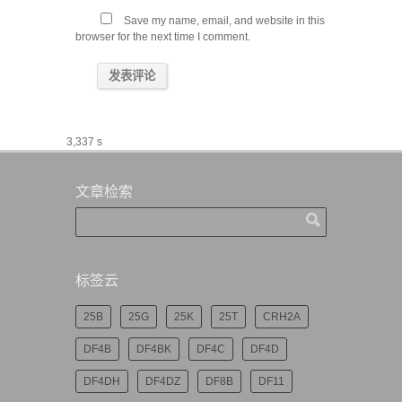
Save my name, email, and website in this
browser for the next time I comment.
3,337 s
文章检索
标签云
25B
25G
25K
25T
CRH2A
DF4B
DF4BK
DF4C
DF4D
DF4DH
DF4DZ
DF8B
DF11