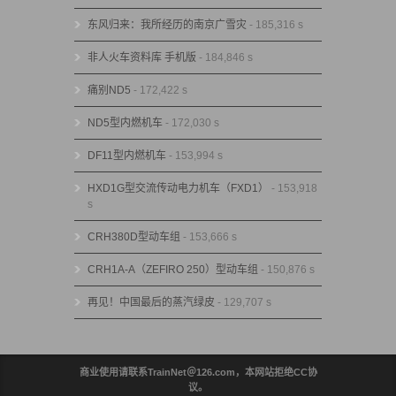
东风归来：我所经历的南京广雪灾
- 185,316 s
非人火车资料库 手机版
- 184,846 s
痛别ND5
- 172,422 s
ND5型内燃机车
- 172,030 s
DF11型内燃机车
- 153,994 s
HXD1G型交流传动电力机车（FXD1）
- 153,918
s
CRH380D型动车组
- 153,666 s
CRH1A-A（ZEFIRO 250）型动车组
- 150,876 s
再见！中国最后的蒸汽绿皮
- 129,707 s
商业使用请联系TrainNet＠126.com，本网站拒绝CC协
议。