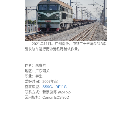
2021年11月。广州南沙。中铁二十五局DF4B牵
引长轨车进行南沙港铁路铺轨作业。
·
作者：朱睿哲
地区：广东韶关
职业：学生
爱好时间：2007年起
喜欢车型：
SS9G
、
DF11G
联系方式：新浪微博 @Z-R-Z-
常用相机：Canon EOS 80D