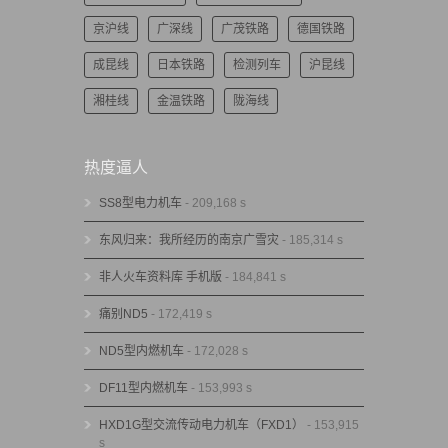
京沪线
广深线
广茂铁路
德国铁路
成昆线
日本铁路
检测列车
沪昆线
湘桂线
金温铁路
陇海线
热度逼人
SS8型电力机车
- 209,168 s
东风归来：我所经历的南京广雪灾
- 185,314 s
非人火车资料库 手机版
- 184,841 s
痛别ND5
- 172,419 s
ND5型内燃机车
- 172,028 s
DF11型内燃机车
- 153,993 s
HXD1G型交流传动电力机车（FXD1）
- 153,915
s