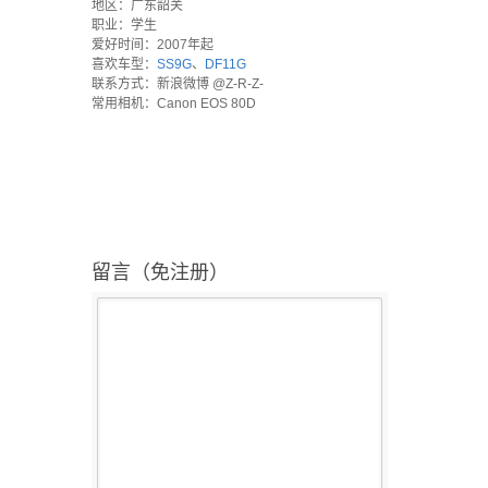
地区：广东韶关
职业：学生
爱好时间：2007年起
喜欢车型：
SS9G
、
DF11G
联系方式：新浪微博 @Z-R-Z-
常用相机：Canon EOS 80D
留言（免注册）