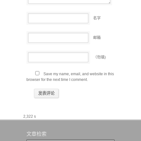
名字
邮箱
（勿填)
Save my name, email, and website in this
browser for the next time I comment.
2,322 s
文章检索