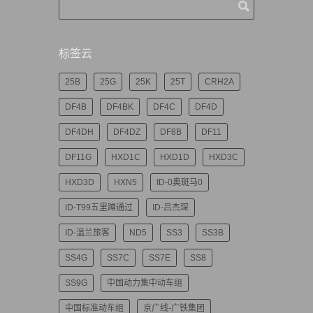
标签云
25B
25G
25K
25T
CRH2A
DF4B
DF4BK
DF4C
DF4D
DF4DH
DF4DZ
DF8B
DF11
DF11G
HXD1C
HXD1D
HXD3C
HXD3D
HXN5
ID-0奥斑马0
ID-T99五里蹲通过
ID-吕杰琛
ID-温兰旅客
ND5
SS3
SS3B
SS4G
SS7C
SS7E
SS8
SS9G
中国动力集中动车组
中国标准动车组
京广线-广铁集团