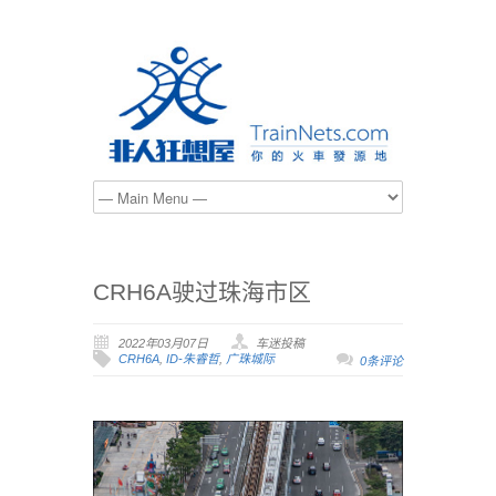
CRH6A驶过珠海市区
2022年03月07日
车迷投稿
CRH6A
,
ID-朱睿哲
,
广珠城际
0条评论