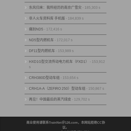
东风归来：我所经历的南京广雪灾
- 185,303 s
非人火车资料库 手机版
- 184,839 s
痛别ND5
- 172,416 s
ND5型内燃机车
- 172,017 s
DF11型内燃机车
- 153,989 s
HXD1G型交流传动电力机车（FXD1）
- 153,912
s
CRH380D型动车组
- 153,654 s
CRH1A-A（ZEFIRO 250）型动车组
- 150,867 s
再见！中国最后的蒸汽绿皮
- 129,702 s
商业使用请联系TrainNet＠126.com，本网站拒绝CC协
议。