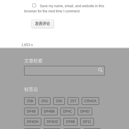
Save my name, email, and website in this
browser for the next time I comment.
1,653 s
文章检索
标签云
25B
25G
25K
25T
CRH2A
DF4B
DF4BK
DF4C
DF4D
DF4DH
DF4DZ
DF8B
DF11