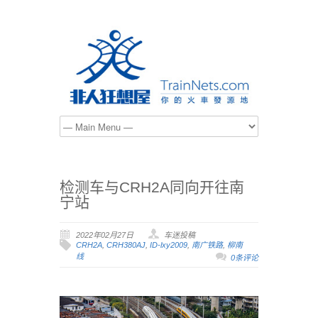
检测车与CRH2A同向开往南
宁站
2022年02月27日
车迷投稿
CRH2A
,
CRH380AJ
,
ID-lxy2009
,
南广铁路
,
柳南
线
0条评论