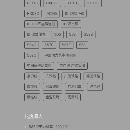
DF11G
HXD1C
HXD1D
HXD3C
HXD3D
HXN5
ID-0奥斑马0
ID-T99五里蹲通过
ID-吕杰琛
ID-温兰旅客
ND5
SS3
SS3B
SS4G
SS7C
SS7E
SS8
SS9G
中国动力集中动车组
中国标准动车组
京广线-广铁集团
京沪线
广深线
广茂铁路
德国铁路
成昆线
日本铁路
检测列车
沪昆线
湘桂线
金温铁路
陇海线
热度逼人
SS8型电力机车
- 209,161 s