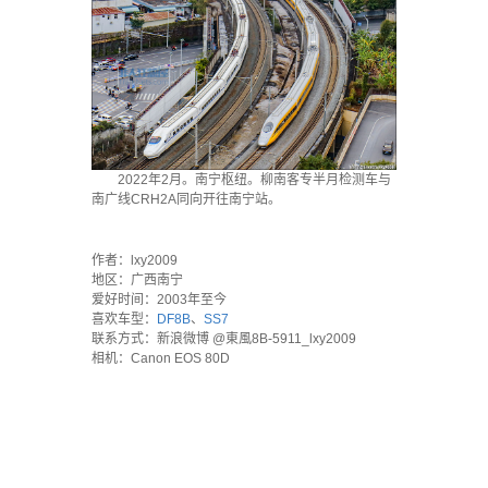
2022年2月。南宁枢纽。柳南客专半月检测车与
南广线CRH2A同向开往南宁站。
·
作者：lxy2009
地区：广西南宁
爱好时间：2003年至今
喜欢车型：
DF8B
、
SS7
联系方式：新浪微博 @東風8B-5911_lxy2009
相机：Canon EOS 80D