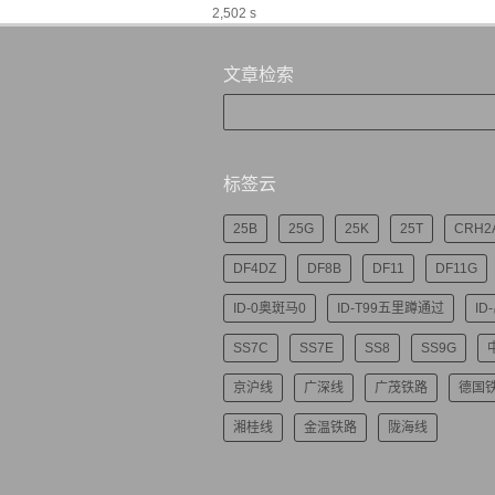
2,502 s
文章检索
标签云
25B
25G
25K
25T
CRH2
DF4DZ
DF8B
DF11
DF11G
ID-0奥斑马0
ID-T99五里蹲通过
ID
SS7C
SS7E
SS8
SS9G
京沪线
广深线
广茂铁路
德国
湘桂线
金温铁路
陇海线