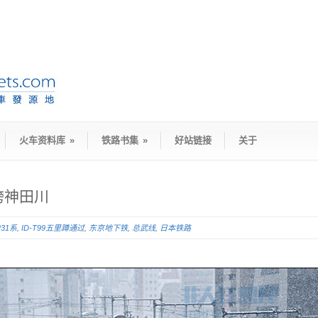
火车资料库
»
铁路书集
»
好站链接
关于
跨神田川
231系
,
ID-T99五里蹲通过
,
东京地下铁
,
总武线
,
日本铁路