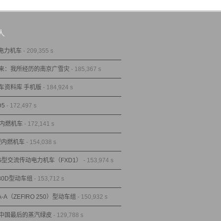
人
型电力机车
- 209,355 s
来：我所经历的南京广雪灾
- 185,367 s
车资料库 手机版
- 184,924 s
D5
- 172,497 s
型内燃机车
- 172,141 s
1型内燃机车
- 154,038 s
1G型交流传动电力机车（FXD1）
- 153,974 s
80D型动车组
- 153,712 s
A-A（ZEFIRO 250）型动车组
- 150,932 s
中国最后的蒸汽绿皮
- 129,788 s