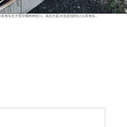
00系电车在大雪中横跨神田川。其后方是JR总武线的E231系电车。