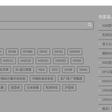
热度逼
SS8
东风归
非人火
A
DF4B
DF4BK
DF4C
DF4D
DF4DH
痛别N
HXD1C
HXD1D
HXD3C
HXD3D
HXN5
ND5
-吕杰琛
ID-温兰旅客
ND5
SS3
SS3B
SS4G
DF1
中国动力集中动车组
中国标准动车组
京广线-广铁集团
HXD
铁路
成昆线
日本铁路
检测列车
沪昆线
CRH3
CRH1
再见！