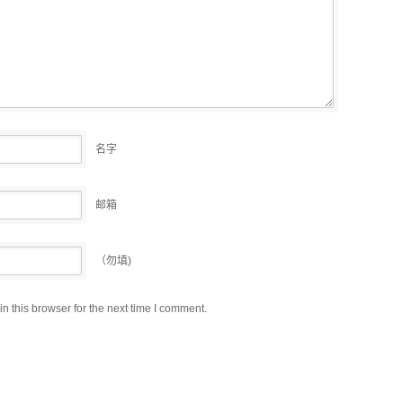
名字
邮箱
（勿填)
 this browser for the next time I comment.