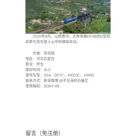
2020年8月。山西晋中。太焦铁路DF4B改D型双
机牵引货车驶入山中的佛峪车站。
作者：张培铭
地区：河北石家庄
职业：学生
爱好时间：从小
喜欢车型：SS4、DF7C、HXD3C、HXN5
联系方式：新浪微博 @不见海的石秦忆
常用相机：SONY A9
留言（免注册）