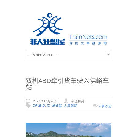
双机4BD牵引货车驶入佛峪车
站
2021年11月28日
车迷投稿
DF4B-D
,
ID-张培铭
,
太焦铁路
0条评论