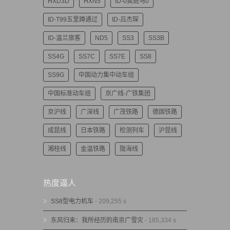
HXD3D
HXN5
ID-0奥斑马0
ID-T99五里蹲通过
ID-吕杰琛
ID-温兰旅客
ND5
SS3
SS3B
SS4G
SS7C
SS7E
SS8
SS9G
中国动力集中动车组
中国标准动车组
京广线-广铁集团
京沪线
广深线
广茂铁路
德国铁路
成昆线
日本铁路
检测列车
沪昆线
湘桂线
金温铁路
陇海线
热度逼人
SS8型电力机车
- 209,255 s
东风归来：我所经历的南京广雪灾
- 185,334 s