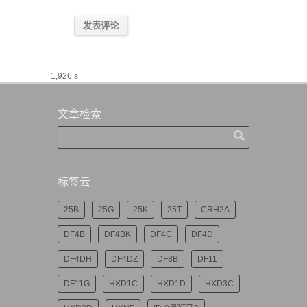
1,926 s
文章检索
标签云
25B
25G
25K
25T
CRH2A
DF4B
DF4BK
DF4C
DF4D
DF4DH
DF4DZ
DF8B
DF11
DF11G
HXD1C
HXD1D
HXD3C