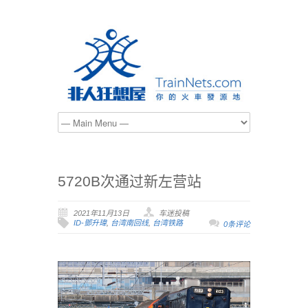
5720B次通过新左营站
2021年11月13日
车迷投稿
ID-鄧升瑋
,
台湾南回线
,
台湾铁路
0条评论