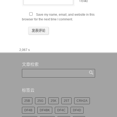
（勿填)
Save my name, email, and website in this
browser for the next time I comment.
2,067 s
文章检索
标签云
25B
25G
25K
25T
CRH2A
DF4B
DF4BK
DF4C
DF4D