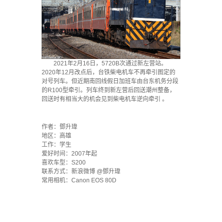
2021年2月16日，5720B次通过新左营站。
2020年12月改点后，台铁柴电机车不再牵引图定的
对号列车。但近期南回线假日加班车由台东机务分段
的R100型牵引。列车终到新左营后回送潮州整备，
回送时有相当大的机会见到柴电机车逆向牵引 。
.
作者：鄧升瑋
地区：高雄
工作：学生
爱好时间：2007年起
喜欢车型：S200
联系方式：新浪微博 @鄧升瑋
常用相机：Canon EOS 80D