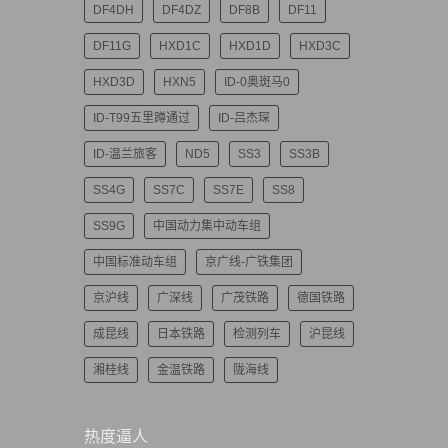
DF4DH
DF4DZ
DF8B
DF11
DF11G
HXD1C
HXD1D
HXD3C
HXD3D
HXN5
ID-0奥斑马0
ID-T99五里蹲通过
ID-吕杰琛
ID-温兰旅客
ND5
SS3
SS3B
SS4G
SS7C
SS7E
SS8
SS9G
中国动力集中动车组
中国标准动车组
京广线-广铁集团
京沪线
广深线
广茂铁路
德国铁路
成昆线
日本铁路
检测列车
沪昆线
湘桂线
金温铁路
陇海线
热度逼人