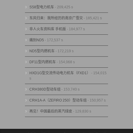
SS8型电力机车
- 209,425 s
东风归来：我所经历的南京广雪灾
- 185,421 s
非人火车资料库 手机版
- 184,977 s
痛别ND5
- 172,537 s
ND5型内燃机车
- 172,219 s
DF11型内燃机车
- 154,068 s
HXD1G型交流传动电力机车（FXD1）
- 154,015
s
CRH380D型动车组
- 153,740 s
CRH1A-A（ZEFIRO 250）型动车组
- 150,957 s
再见！中国最后的蒸汽绿皮
- 129,830 s