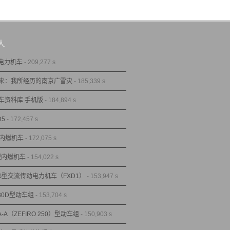
人
型电力机车
- 209,277 s
来：我所经历的南京广雪灾
- 185,339 s
车资料库 手机版
- 184,894 s
D5
- 172,457 s
型内燃机车
- 172,075 s
1型内燃机车
- 154,022 s
1G型交流传动电力机车（FXD1）
- 153,947 s
80D型动车组
- 153,704 s
A-A（ZEFIRO 250）型动车组
- 150,903 s