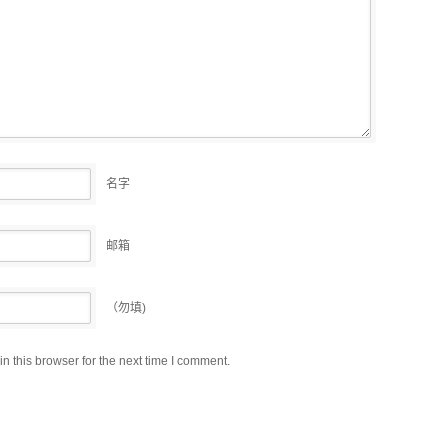
名字
邮箱
（勿填)
 this browser for the next time I comment.