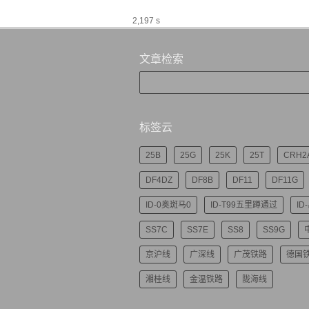
2,197 s
文章检索
标签云
25B
25G
25K
25T
CRH2
DF4DZ
DF8B
DF11
DF11G
ID-0奥斑马0
ID-T99五里蹲通过
ID
SS7C
SS7E
SS8
SS9G
京沪线
广深线
广茂铁路
德国
湘桂线
金温铁路
陇海线