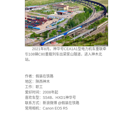
2021年8月。神华号CEA1A1型电力机车重联牵
引108辆C80重载列车出梁家山隧道，进入神木北
站。
·
作者：假装在铁路
地区：陕西神木
工作：职工
爱好时间：2008年起
喜欢车型：SS4B、HXD1神华号
联系方式：新浪微博 @假装在铁路
常用相机：Canon EOS R5