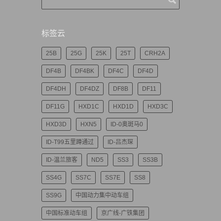
标签云
25B
25G
25K
25T
CRH2A
DF4B
DF4BK
DF4C
DF4D
DF4DH
DF4DZ
DF8B
DF11
DF11G
HXD1C
HXD1D
HXD3C
HXD3D
HXN5
ID-0奥斑马0
ID-T99五里蹲通过
ID-吕杰琛
ID-温兰旅客
ND5
SS3
SS3B
SS4G
SS7C
SS7E
SS8
SS9G
中国动力集中动车组
中国标准动车组
京广线-广铁集团