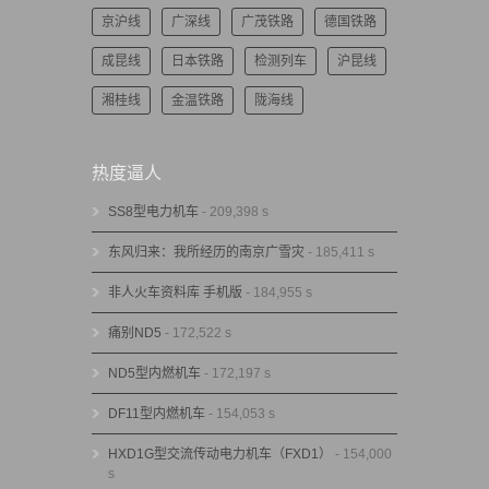
京沪线
广深线
广茂铁路
德国铁路
成昆线
日本铁路
检测列车
沪昆线
湘桂线
金温铁路
陇海线
热度逼人
SS8型电力机车
- 209,398 s
东风归来：我所经历的南京广雪灾
- 185,411 s
非人火车资料库 手机版
- 184,955 s
痛别ND5
- 172,522 s
ND5型内燃机车
- 172,197 s
DF11型内燃机车
- 154,053 s
HXD1G型交流传动电力机车（FXD1）
- 154,000
s