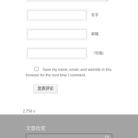
名字
邮箱
（勿填)
Save my name, email, and website in this
browser for the next time I comment.
2,758 s
文章检索