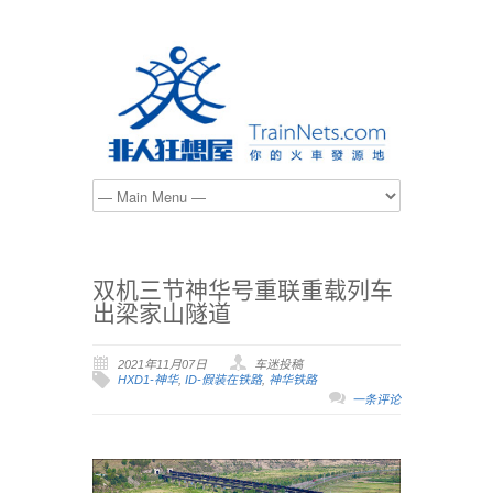
双机三节神华号重联重载列车
出梁家山隧道
2021年11月07日
车迷投稿
HXD1-神华
,
ID-假装在铁路
,
神华铁路
一条评论