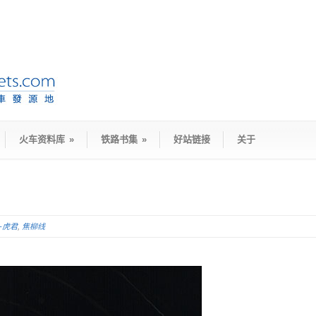
火车资料库
»
铁路书集
»
好站链接
关于
D-虎君
,
焦柳线