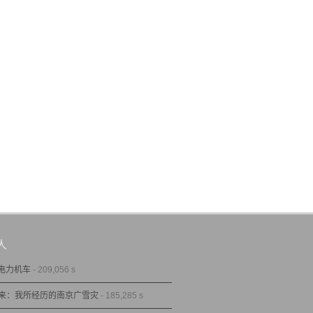
人
型电力机车
- 209,056 s
来：我所经历的南京广雪灾
- 185,285 s