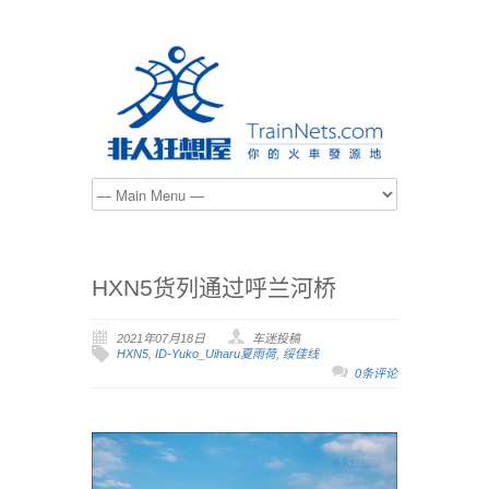
HXN5货列通过呼兰河桥
2021年07月18日
车迷投稿
HXN5
,
ID-Yuko_Uiharu夏雨荷
,
绥佳线
0条评论