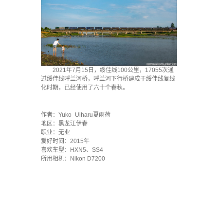
2021年7月15日，绥佳线100公里，17055次通
过绥佳线呼兰河桥，呼兰河下行桥建成于绥佳线复线
化时期，已经使用了六十个春秋。
·
作者：Yuko_Uiharu夏雨荷
地区：黑龙江伊春
职业：无业
爱好时间：2015年
喜欢车型：HXN5、SS4
所用相机：Nikon D7200