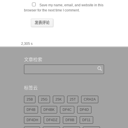
Save my name, email, and website in this
browser for the next time I comment.
2,305 s
文章检索
标签云
25B
25G
25K
25T
CRH2A
DF4B
DF4BK
DF4C
DF4D
DF4DH
DF4DZ
DF8B
DF11