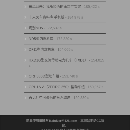
东风归来：我所经历的南京广雪灾
- 185,422 s
非人火车资料库 手机版
- 184,978 s
痛别ND5
- 172,537 s
ND5型内燃机车
- 172,220 s
DF11型内燃机车
- 154,069 s
HXD1G型交流传动电力机车（FXD1）
- 154,015
s
CRH380D型动车组
- 153,740 s
CRH1A-A（ZEFIRO 250）型动车组
- 150,957 s
再见！中国最后的蒸汽绿皮
- 129,830 s
商业使用请联系TrainNet＠126.com，本网站拒绝CC协
议。