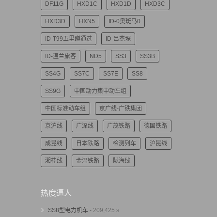
DF11G
HXD1C
HXD1D
HXD3C
HXD3D
HXN5
ID-0奥斑马0
ID-T99五里蹲通过
ID-吕杰琛
ID-温兰旅客
ND5
SS3
SS3B
SS4G
SS7C
SS7E
SS8
SS9G
中国动力集中动车组
中国标准动车组
京广线-广铁集团
京沪线
广深线
广茂铁路
德国铁路
成昆线
日本铁路
检测列车
沪昆线
湘桂线
金温铁路
陇海线
热度逼人
SS8型电力机车
- 209,425 s