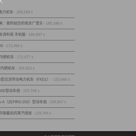
人
型电力机车
- 209,289 s
来：我所经历的南京广雪灾
- 185,346 s
车资料库 手机版
- 184,897 s
D5
- 172,466 s
型内燃机车
- 172,077 s
1型内燃机车
- 154,022 s
1G型交流传动电力机车（FXD1）
- 153,948 s
80D型动车组
- 153,706 s
A-A（ZEFIRO 250）型动车组
- 150,907 s
中国最后的蒸汽绿皮
- 129,764 s