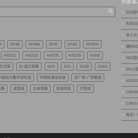
热度逼
SS8
东风归
非人火
A
DF4B
DF4BK
DF4C
DF4D
DF4DH
痛别N
HXD1C
HXD1D
HXD3C
HXD3D
HXN5
ND5
-吕杰琛
ID-温兰旅客
ND5
SS3
SS3B
SS4G
DF1
中国动力集中动车组
中国标准动车组
京广线-广铁集团
HXD
铁路
成昆线
日本铁路
检测列车
沪昆线
CRH3
CRH1
再见！