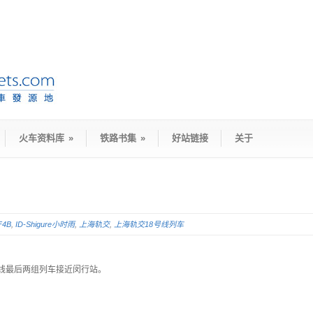
火车资料库
»
铁路书集
»
好站链接
关于
F4B
,
ID-Shigure小时雨
,
上海轨交
,
上海轨交18号线列车
18号线最后两组列车接近闵行站。