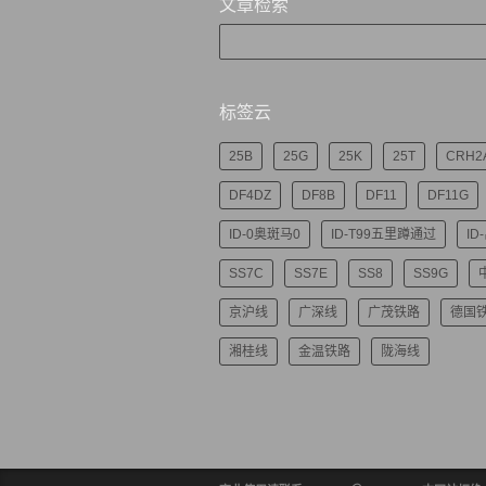
文章检索
标签云
25B
25G
25K
25T
CRH2
DF4DZ
DF8B
DF11
DF11G
ID-0奥斑马0
ID-T99五里蹲通过
ID
SS7C
SS7E
SS8
SS9G
京沪线
广深线
广茂铁路
德国
湘桂线
金温铁路
陇海线