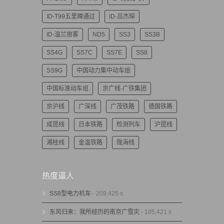
ID-T99五里蹲通过
ID-吕杰琛
ID-温兰旅客
ND5
SS3
SS3B
SS4G
SS7C
SS7E
SS8
SS9G
中国动力集中动车组
中国标准动车组
京广线-广铁集团
京沪线
广深线
广茂铁路
德国铁路
成昆线
日本铁路
检测列车
沪昆线
湘桂线
金温铁路
陇海线
热度逼人
SS8型电力机车
- 209,425 s
东风归来：我所经历的南京广雪灾
- 185,421 s