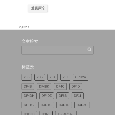
2,432 s
文章检索
标签云
25B
25G
25K
25T
CRH2A
DF4B
DF4BK
DF4C
DF4D
DF4DH
DF4DZ
DF8B
DF11
DF11G
HXD1C
HXD1D
HXD3C
HXD3D
HXN5
ID-0奥斑马0