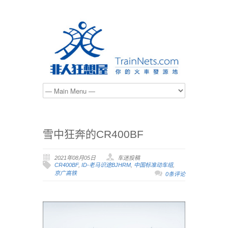
雪中狂奔的CR400BF
2021年08月05日
车迷投稿
CR400BF
,
ID-老马识途BJHRM
,
中国标准动车组
,
京广高铁
0条评论