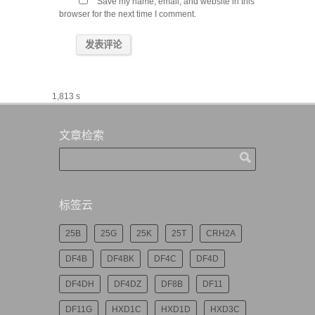
Save my name, email, and website in this
browser for the next time I comment.
1,813 s
文章检索
标签云
25B
25G
25K
25T
CRH2A
DF4B
DF4BK
DF4C
DF4D
DF4DH
DF4DZ
DF8B
DF11
DF11G
HXD1C
HXD1D
HXD3C