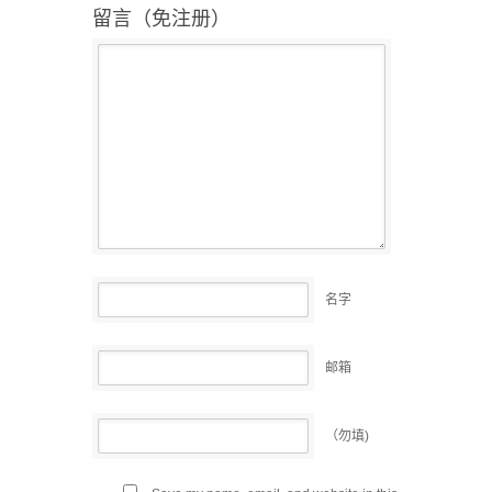
留言（免注册）
名字
邮箱
（勿填)