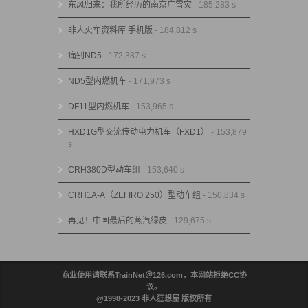
东风归来：我所经历的南京广雪灾
- 185,283 s
非人火车资料库 手机版
- 184,812 s
痛别ND5
- 172,387 s
ND5型内燃机车
- 171,973 s
DF11型内燃机车
- 153,965 s
HXD1G型交流传动电力机车（FXD1）
- 153,879
s
CRH380D型动车组
- 153,640 s
CRH1A-A（ZEFIRO 250）型动车组
- 150,834 s
再见！中国最后的蒸汽绿皮
- 129,675 s
商业使用请联系TrainNet＠126.com，本网站拒绝CC协
议。
@1998-2023 非人狂想屋 版权所有