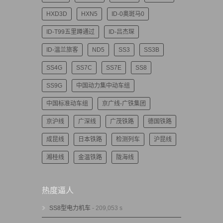
HXD3D
HXN5
ID-0奥斑马0
ID-T99五里蹲通过
ID-吕杰琛
ID-温兰旅客
ND5
SS3
SS3B
SS4G
SS7C
SS7E
SS8
SS9G
中国动力集中动车组
中国标准动车组
京广线-广铁集团
京沪线
广深线
广茂铁路
德国铁路
成昆线
日本铁路
检测列车
沪昆线
湘桂线
金温铁路
陇海线
热度逼人
SS8型电力机车
- 209,053 s