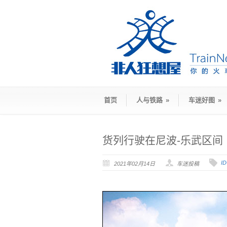
首页
人与铁路
»
车迷好图
»
货列行驶在尼波-乐武区间
I
2021年02月14日
车迷投稿