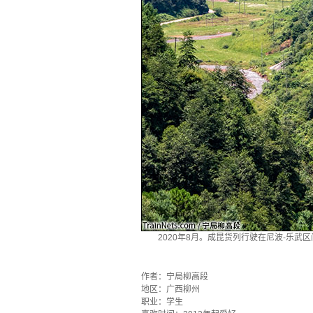
2020年8月。成昆货列行驶在尼波-乐武区
·
作者：宁局柳高段
地区：广西柳州
职业：学生