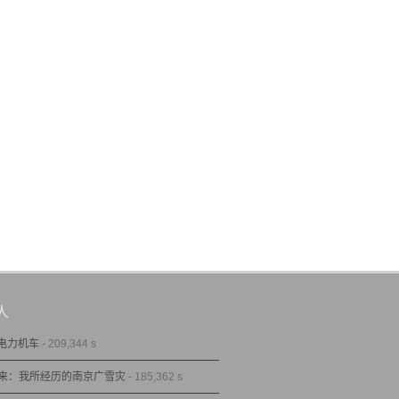
人
型电力机车
- 209,344 s
来：我所经历的南京广雪灾
- 185,362 s