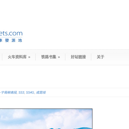
火车资料库
»
铁路书集
»
好站链接
关于
D-宁局柳高段
,
SS3
,
SS4G
,
成昆线