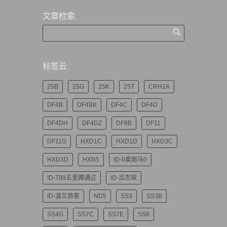
文章检索
标签云
25B
25G
25K
25T
CRH2A
DF4B
DF4BK
DF4C
DF4D
DF4DH
DF4DZ
DF8B
DF11
DF11G
HXD1C
HXD1D
HXD3C
HXD3D
HXN5
ID-0奥斑马0
ID-T99五里蹲通过
ID-吕杰琛
ID-温兰旅客
ND5
SS3
SS3B
SS4G
SS7C
SS7E
SS8