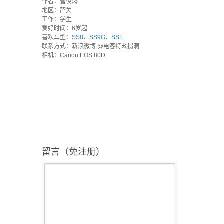
作者：管俊鸿
地区：韶关
工作：学生
爱好时间：6岁起
喜欢车型：
SS8
、
SS9G
、
SS1
联系方式：新浪微博 @电客特幺拐洞
相机：Canon EOS 80D
留言（免注册）