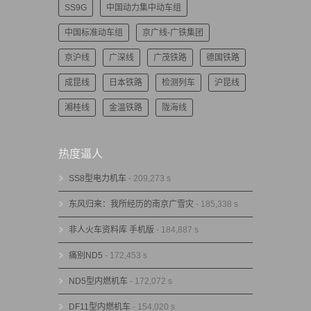
SS9G
中国动力集中动车组
中国标准动车组
京广线-广铁集团
京沪线
广深线
广茂铁路
德国铁路
成昆线
日本铁路
检测列车
沪昆线
湘桂线
金温铁路
陇海线
热度逼人
SS8型电力机车
- 209,273 s
东风归来：我所经历的南京广雪灾
- 185,338 s
非人火车资料库 手机版
- 184,887 s
痛别ND5
- 172,453 s
ND5型内燃机车
- 172,072 s
DF11型内燃机车
- 154,020 s