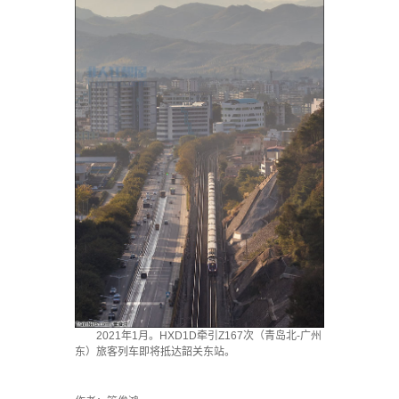
2021年1月。HXD1D牵引Z167次（青岛北-广州
东）旅客列车即将抵达韶关东站。
·