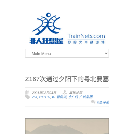
Z167次通过夕阳下的粤北要塞
2021年02月03日
车迷投稿
25T
,
HXD1D
,
ID-管俊鸿
,
京广线-广铁集团
0条评论