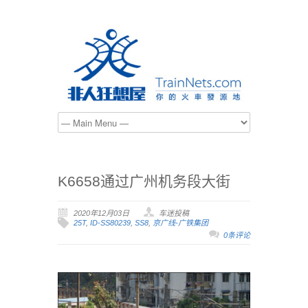
K6658通过广州机务段大街
2020年12月03日
车迷投稿
25T
,
ID-SS80239
,
SS8
,
京广线-广铁集团
0条评论