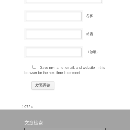
名字
邮箱
（勿填)
Save my name, email, and website in this
browser for the next time I comment.
4,072 s
文章检索