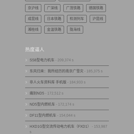
京沪线
广深线
广茂铁路
德国铁路
成昆线
日本铁路
检测列车
沪昆线
湘桂线
金温铁路
陇海线
热度逼人
SS8型电力机车
- 209,374 s
东风归来：我所经历的南京广雪灾
- 185,375 s
非人火车资料库 手机版
- 184,933 s
痛别ND5
- 172,512 s
ND5型内燃机车
- 172,174 s
DF11型内燃机车
- 154,044 s
HXD1G型交流传动电力机车（FXD1）
- 153,987
s