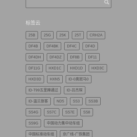
标签云
25B
25G
25K
25T
CRH2A
DF4B
DF4BK
DF4C
DF4D
DF4DH
DF4DZ
DF8B
DF11
DF11G
HXD1C
HXD1D
HXD3C
HXD3D
HXN5
ID-0奥斑马0
ID-T99五里蹲通过
ID-吕杰琛
ID-温兰旅客
ND5
SS3
SS3B
SS4G
SS7C
SS7E
SS8
SS9G
中国动力集中动车组
中国标准动车组
京广线-广铁集团