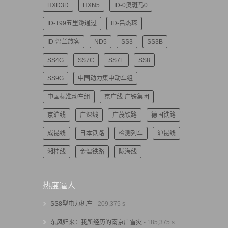
HXD3D
HXN5
ID-0奥斑马0
ID-T99五里蹲通过
ID-吕杰琛
ID-温兰旅客
ND5
SS3
SS3B
SS4G
SS7C
SS7E
SS8
SS9G
中国动力集中动车组
中国标准动车组
京广线-广铁集团
京沪线
广深线
广茂铁路
德国铁路
成昆线
日本铁路
检测列车
沪昆线
湘桂线
金温铁路
陇海线
热度逼人
SS8型电力机车
- 209,375 s
东风归来：我所经历的南京广雪灾
- 185,375 s