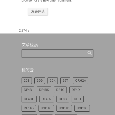
browser for the next time I comment.
2,874 s
文章检索
标签云
25B
25G
25K
25T
CRH2A
DF4B
DF4BK
DF4C
DF4D
DF4DH
DF4DZ
DF8B
DF11
DF11G
HXD1C
HXD1D
HXD3C