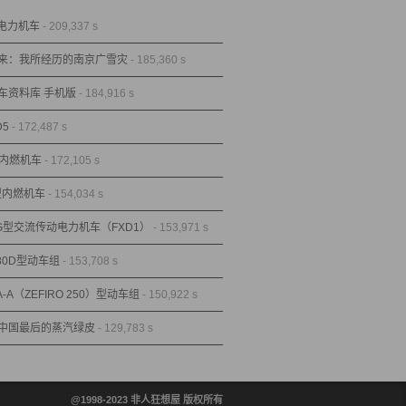
型电力机车
- 209,337 s
来：我所经历的南京广雪灾
- 185,360 s
车资料库 手机版
- 184,916 s
D5
- 172,487 s
型内燃机车
- 172,105 s
1型内燃机车
- 154,034 s
1G型交流传动电力机车（FXD1）
- 153,971 s
80D型动车组
- 153,708 s
A-A（ZEFIRO 250）型动车组
- 150,922 s
中国最后的蒸汽绿皮
- 129,783 s
@1998-2023 非人狂想屋 版权所有