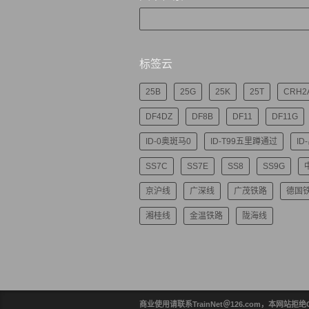
标签云
25B
25G
25K
25T
CRH2
DF4DZ
DF8B
DF11
DF11G
ID-0奥斑马0
ID-T99五里蹲通过
ID
SS7C
SS7E
SS8
SS9G
京沪线
广深线
广茂铁路
德国
湘桂线
金温铁路
陇海线
商业使用请联系TrainNet＠126.com，本网站拒