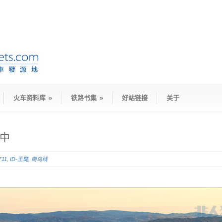
火车资料库
»
铁路书集
»
好站链接
关于
”中
F11
,
ID-王璐
,
南乌线