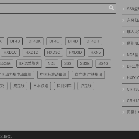
SS8
东风归
非人火
A
DF4B
DF4BK
DF4C
DF4D
DF4DH
痛别N
HXD1C
HXD1D
HXD3C
HXD3D
HXN5
ND5
-吕杰琛
ID-温兰旅客
ND5
SS3
SS3B
SS4G
DF1
中国动力集中动车组
中国标准动车组
京广线-广铁集团
HXD
铁路
成昆线
日本铁路
检测列车
沪昆线
CRH3
CRH1
再见！
绝CC协议。