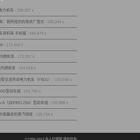
型电力机车
- 209,257 s
来：我所经历的南京广雪灾
- 185,334 s
车资料库 手机版
- 184,879 s
D5
- 172,440 s
型内燃机车
- 172,057 s
1型内燃机车
- 154,018 s
1G型交流传动电力机车（FXD1）
- 153,936 s
80D型动车组
- 153,700 s
A-A（ZEFIRO 250）型动车组
- 150,896 s
中国最后的蒸汽绿皮
- 129,724 s
@1998-2023 非人狂想屋 版权所有