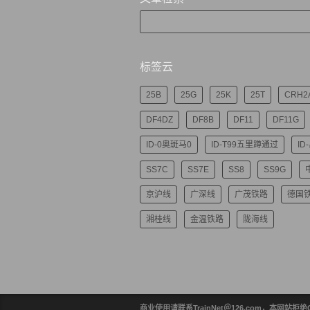
标签云
25B
25G
25K
25T
CRH2
DF4DZ
DF8B
DF11
DF11G
ID-0奥斑马0
ID-T99五里蹲通过
ID
SS7C
SS7E
SS8
SS9G
京沪线
广深线
广茂铁路
德国
湘桂线
金温铁路
陇海线
商业使用请联系TrainNet＠126.com，本网站拒