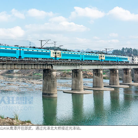
机韶山4从鹰潭开往邵武，通过光泽北大桥接近光泽站。