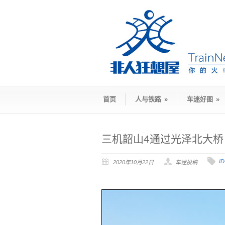
首页
人与铁路
»
车迷好图
»
三机韶山4通过光泽北大桥
I
2020年10月22日
车迷投稿