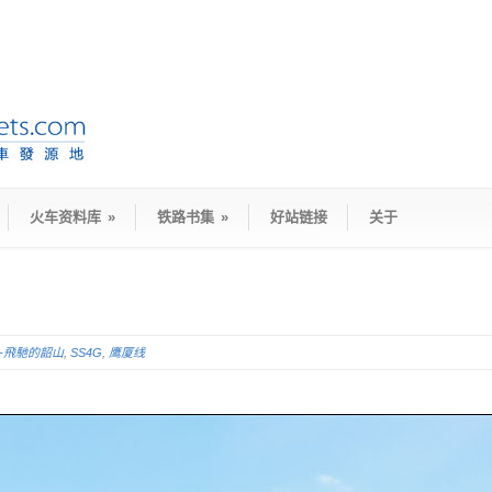
火车资料库
»
铁路书集
»
好站链接
关于
D-飛馳的韶山
,
SS4G
,
鹰厦线