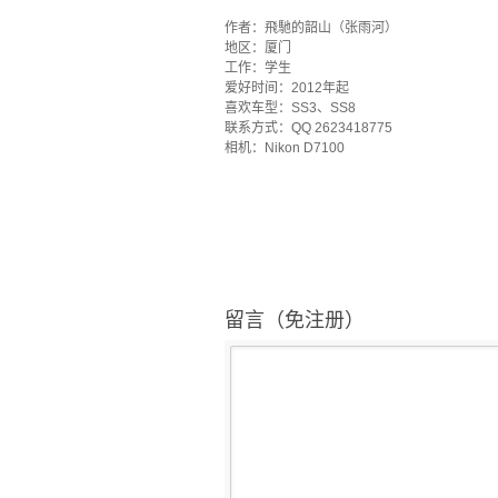
`
作者：飛馳的韶山（张雨河）
地区：厦门
工作：学生
爱好时间：2012年起
喜欢车型：SS3、SS8
联系方式：QQ 2623418775
相机：Nikon D7100
留言（免注册）