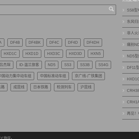
SS8
东风归
非人火
A
DF4B
DF4BK
DF4C
DF4D
DF4DH
痛别N
HXD1C
HXD1D
HXD3C
HXD3D
HXN5
ND5
-吕杰琛
ID-温兰旅客
ND5
SS3
SS3B
SS4G
DF1
中国动力集中动车组
中国标准动车组
京广线-广铁集团
HXD
铁路
成昆线
日本铁路
检测列车
沪昆线
CRH3
CRH1
再见！
绝CC协议。