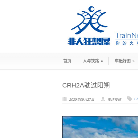
首页
人与铁路
»
车迷好图
»
CRH2A驶过阳朔
C
2020年09月27日
车迷投稿