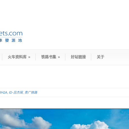
火车资料库
»
铁路书集
»
好站链接
关于
RH2A
,
ID-吕杰琛
,
贵广铁路