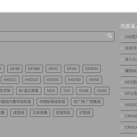
热度逼
SS8
东风归
非人火
A
DF4B
DF4BK
DF4C
DF4D
DF4DH
痛别N
HXD1C
HXD1D
HXD3C
HXD3D
HXN5
ND5
-吕杰琛
ID-温兰旅客
ND5
SS3
SS3B
SS4G
DF1
中国动力集中动车组
中国标准动车组
京广线-广铁集团
HXD
铁路
成昆线
日本铁路
检测列车
沪昆线
CRH3
CRH1