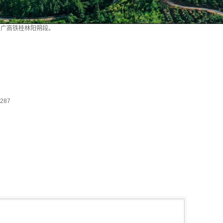
在贵广高铁桂林阳朔段。
287