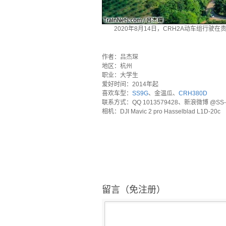
2020年8月14日，CRH2A动车组行驶
`
作者：吕杰琛
地区：杭州
职业：大学生
爱好时间：2014年起
喜欢车型：
SS9G
、金温瓜、
CRH380D
联系方式：QQ 1013579428、新浪微博 @SS-
相机：DJI Mavic 2 pro Hasselblad L1D-20c
留言（免注册）