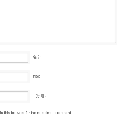
名字
邮箱
（勿填)
 this browser for the next time I comment.