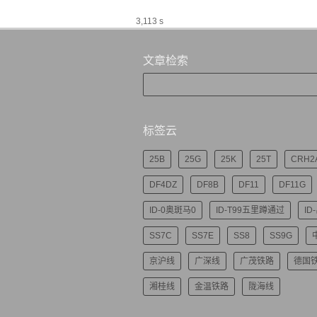
3,113 s
文章检索
标签云
25B
25G
25K
25T
CRH2
DF4DZ
DF8B
DF11
DF11G
ID-0奥斑马0
ID-T99五里蹲通过
ID
SS7C
SS7E
SS8
SS9G
京沪线
广深线
广茂铁路
德国
湘桂线
金温铁路
陇海线