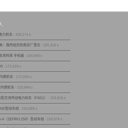
人
型电力机车
- 209,174 s
来：我所经历的南京广雪灾
- 185,318 s
车资料库 手机版
- 184,848 s
D5
- 172,424 s
型内燃机车
- 172,034 s
1型内燃机车
- 153,994 s
1G型交流传动电力机车（FXD1）
- 153,919 s
80D型动车组
- 153,668 s
A-A（ZEFIRO 250）型动车组
- 150,878 s