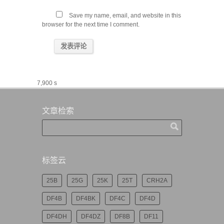
Save my name, email, and website in this
browser for the next time I comment.
7,900 s
文章检索
标签云
25B
25G
25K
25T
CRH2A
DF4B
DF4BK
DF4C
DF4D
DF4DH
DF4DZ
DF8B
DF11