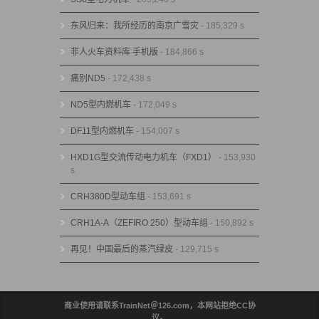
东风归来：我所经历的南京广雪灾
- 185,329 s
非人火车资料库 手机版
- 184,866 s
痛别ND5
- 172,438 s
ND5型内燃机车
- 172,049 s
DF11型内燃机车
- 154,007 s
HXD1G型交流传动电力机车（FXD1）
- 153,930
s
CRH380D型动车组
- 153,691 s
CRH1A-A（ZEFIRO 250）型动车组
- 150,892 s
再见！中国最后的蒸汽绿皮
- 129,715 s
商业使用请联系TrainNet＠126.com，本网站拒绝CC协
议。