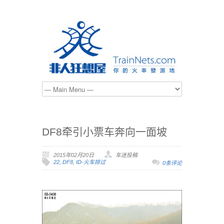
DF8牵引小票车奔向一面坡
2015年02月20日
车迷投稿
22
,
DF8
,
ID-火车掠过
0条评论