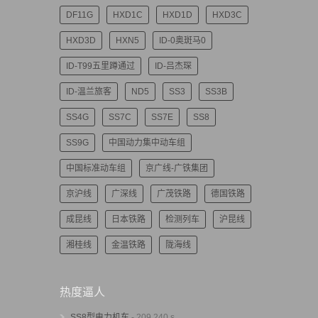
DF11G
HXD1C
HXD1D
HXD3C
HXD3D
HXN5
ID-0奥斑马0
ID-T99五里蹲通过
ID-吕杰琛
ID-温兰旅客
ND5
SS3
SS3B
SS4G
SS7C
SS7E
SS8
SS9G
中国动力集中动车组
中国标准动车组
京广线-广铁集团
京沪线
广深线
广茂铁路
德国铁路
成昆线
日本铁路
检测列车
沪昆线
湘桂线
金温铁路
陇海线
热度逼人
SS8型电力机车
- 209,240 s