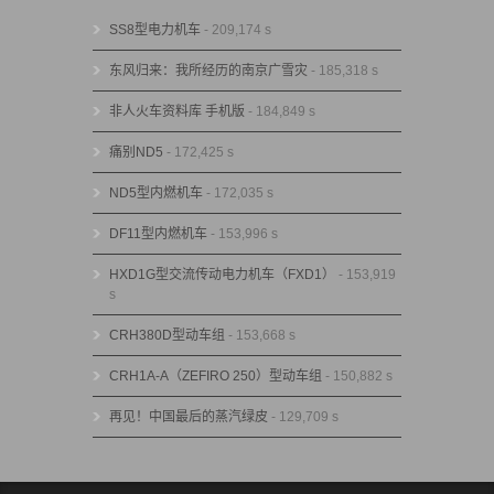
SS8型电力机车
- 209,174 s
东风归来：我所经历的南京广雪灾
- 185,318 s
非人火车资料库 手机版
- 184,849 s
痛别ND5
- 172,425 s
ND5型内燃机车
- 172,035 s
DF11型内燃机车
- 153,996 s
HXD1G型交流传动电力机车（FXD1）
- 153,919
s
CRH380D型动车组
- 153,668 s
CRH1A-A（ZEFIRO 250）型动车组
- 150,882 s
再见！中国最后的蒸汽绿皮
- 129,709 s