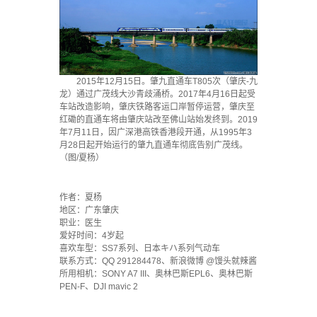
2015年12月15日。肇九直通车T805次（肇庆-九
龙）通过广茂线大沙青歧涌桥。2017年4月16日起受
车站改造影响，肇庆铁路客运口岸暂停运营，肇庆至
红磡的直通车将由肇庆站改至佛山站始发终到。2019
年7月11日，因广深港高铁香港段开通，从1995年3
月28日起开始运行的肇九直通车彻底告别广茂线。
（图/夏杨）
·
作者：夏杨
地区：广东肇庆
职业：医生
爱好时间：4岁起
喜欢车型：SS7系列、日本キハ系列气动车
联系方式：QQ 291284478、新浪微博 @馒头就辣酱
所用相机：SONY A7 III、奥林巴斯EPL6、奥林巴斯
PEN-F、DJI mavic 2