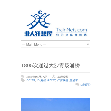
T805次通过大沙青歧涌桥
2020年05月07日
车迷投稿
DF11G
,
ID-夏杨
,
RZ25T
,
广茂铁路
,
直通车
0条评论