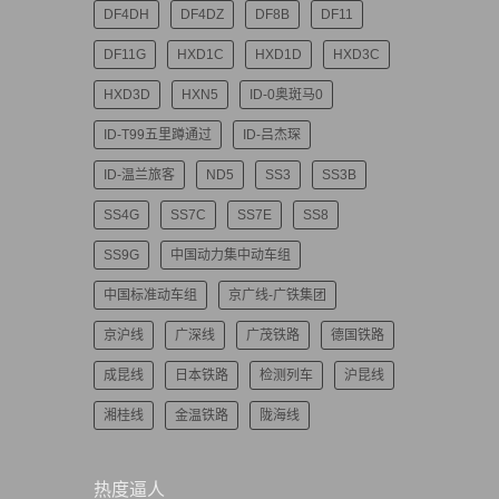
DF4DH
DF4DZ
DF8B
DF11
DF11G
HXD1C
HXD1D
HXD3C
HXD3D
HXN5
ID-0奥斑马0
ID-T99五里蹲通过
ID-吕杰琛
ID-温兰旅客
ND5
SS3
SS3B
SS4G
SS7C
SS7E
SS8
SS9G
中国动力集中动车组
中国标准动车组
京广线-广铁集团
京沪线
广深线
广茂铁路
德国铁路
成昆线
日本铁路
检测列车
沪昆线
湘桂线
金温铁路
陇海线
热度逼人