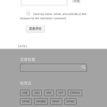
（勿填)
Save my name, email, and website in this
browser for the next time I comment.
3,479 s
文章检索
标签云
25B
25G
25K
25T
CRH2A
DF4B
DF4BK
DF4C
DF4D