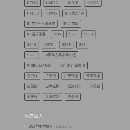
DF11G
HXD1C
HXD1D
HXD3C
HXD3D
HXN5
ID-0奥斑马0
ID-T99五里蹲通过
ID-吕杰琛
ID-温兰旅客
ND5
SS3
SS3B
SS4G
SS7C
SS7E
SS8
SS9G
中国动力集中动车组
中国标准动车组
京广线-广铁集团
京沪线
广深线
广茂铁路
德国铁路
成昆线
日本铁路
检测列车
沪昆线
湘桂线
金温铁路
陇海线
热度逼人
SS8型电力机车
- 209,174 s