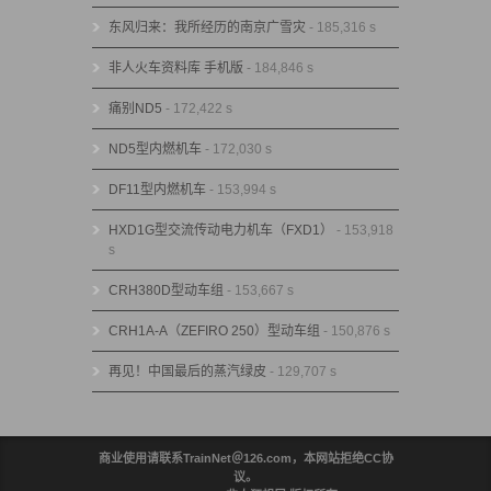
东风归来：我所经历的南京广雪灾
- 185,316 s
非人火车资料库 手机版
- 184,846 s
痛别ND5
- 172,422 s
ND5型内燃机车
- 172,030 s
DF11型内燃机车
- 153,994 s
HXD1G型交流传动电力机车（FXD1）
- 153,918
s
CRH380D型动车组
- 153,667 s
CRH1A-A（ZEFIRO 250）型动车组
- 150,876 s
再见！中国最后的蒸汽绿皮
- 129,707 s
商业使用请联系TrainNet＠126.com，本网站拒绝CC协
议。