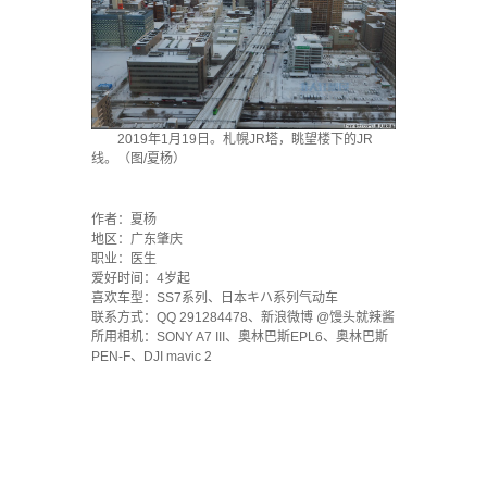
2019年1月19日。札幌JR塔，眺望楼下的JR
线。（图/夏杨）
·
作者：夏杨
地区：广东肇庆
职业：医生
爱好时间：4岁起
喜欢车型：SS7系列、日本キハ系列气动车
联系方式：QQ 291284478、新浪微博 @馒头就辣酱
所用相机：SONY A7 III、奥林巴斯EPL6、奥林巴斯
PEN-F、DJI mavic 2