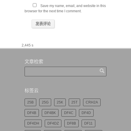
Save my name, email, and website in this
browser for the next time I comment.
2,445 s
文章检索
标签云
25B
25G
25K
25T
CRH2A
DF4B
DF4BK
DF4C
DF4D
DF4DH
DF4DZ
DF8B
DF11