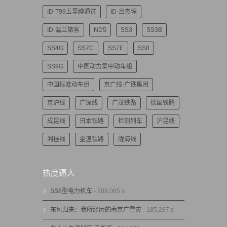
ID-T99五里蹲通过
ID-吕杰琛
ID-温兰旅客
ND5
SS3
SS3B
SS4G
SS7C
SS7E
SS8
SS9G
中国动力集中动车组
中国标准动车组
京广线-广铁集团
京沪线
广深线
广茂铁路
德国铁路
成昆线
日本铁路
检测列车
沪昆线
湘桂线
金温铁路
陇海线
热度逼人
SS8型电力机车
- 209,065 s
东风归来：我所经历的南京广雪灾
- 185,287 s