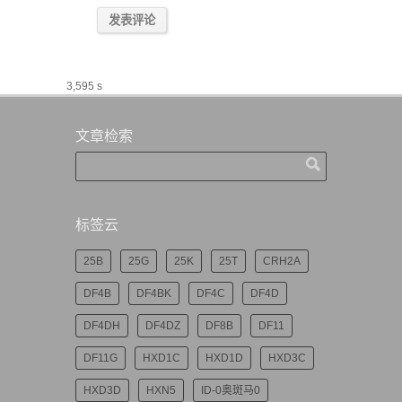
3,595 s
文章检索
标签云
25B
25G
25K
25T
CRH2A
DF4B
DF4BK
DF4C
DF4D
DF4DH
DF4DZ
DF8B
DF11
DF11G
HXD1C
HXD1D
HXD3C
HXD3D
HXN5
ID-0奥斑马0