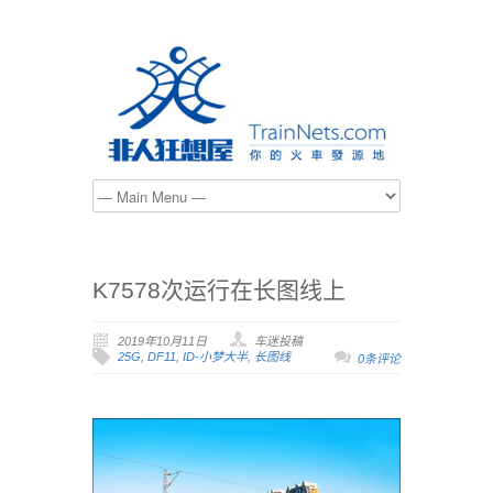
K7578次运行在长图线上
2019年10月11日
车迷投稿
25G
,
DF11
,
ID-小梦大半
,
长图线
0条评论