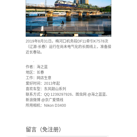
2019年8月31日。梅河口机务段DF11牵引K7578次
（辽源-长春）运行在尚未电气化的长图线上，准备接
近长春站。
·
作者：海之蓝
地区：长春
工作：网店生意
爱好时间：2013年起
喜欢车型：东风韶山系列
联系方式：QQ 1239297926、图虫网 @海之蓝蓝、
新浪微博 @京广爱情线
所用相机：Nikon D3400
留言（免注册）