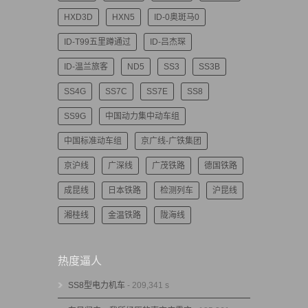
HXD3D
HXN5
ID-0奥斑马0
ID-T99五里蹲通过
ID-吕杰琛
ID-温兰旅客
ND5
SS3
SS3B
SS4G
SS7C
SS7E
SS8
SS9G
中国动力集中动车组
中国标准动车组
京广线-广铁集团
京沪线
广深线
广茂铁路
德国铁路
成昆线
日本铁路
检测列车
沪昆线
湘桂线
金温铁路
陇海线
热度逼人
SS8型电力机车
- 209,341 s