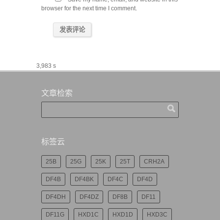
browser for the next time I comment.
3,983 s
文章检索
标签云
25B
25G
25K
25T
CRH2A
DF4B
DF4BK
DF4C
DF4D
DF4DH
DF4DZ
DF8B
DF11
DF11G
HXD1C
HXD1D
HXD3C