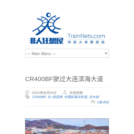
CR400BF驶过大连滨海大道
2019年06月19日
车迷投稿
CR400BF
,
ID-徐润津
,
中国标准动车组
,
沈大线
0条评论