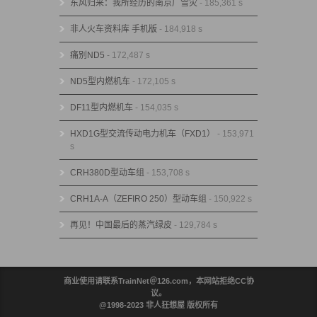
东风归来：我所经历的南京广雪灾
- 185,361 s
非人火车资料库 手机版
- 184,918 s
痛别ND5
- 172,487 s
ND5型内燃机车
- 172,105 s
DF11型内燃机车
- 154,035 s
HXD1G型交流传动电力机车（FXD1）
- 153,971
s
CRH380D型动车组
- 153,708 s
CRH1A-A（ZEFIRO 250）型动车组
- 150,922 s
再见！中国最后的蒸汽绿皮
- 129,784 s
商业使用请联系TrainNet＠126.com，本网站拒绝CC协
议。
@1998-2023 非人狂想屋 版权所有