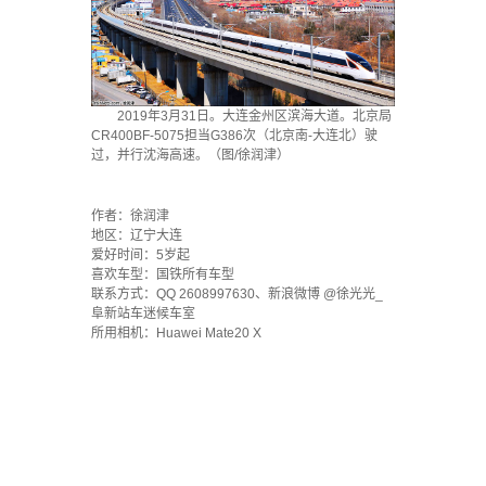
2019年3月31日。大连金州区滨海大道。北京局
CR400BF-5075担当G386次（北京南-大连北）驶
过，并行沈海高速。（图/徐润津）
`
作者：徐润津
地区：辽宁大连
爱好时间：5岁起
喜欢车型：国铁所有车型
联系方式：QQ 2608997630、新浪微博 @徐光光_
阜新站车迷候车室
所用相机：Huawei Mate20 X