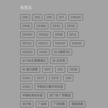
标签云
25B
25G
25K
25T
CRH2A
DF4B
DF4BK
DF4C
DF4D
DF4DH
DF4DZ
DF8B
DF11
DF11G
HXD1C
HXD1D
HXD3C
HXD3D
HXN5
ID-0奥斑马0
ID-T99五里蹲通过
ID-吕杰琛
ID-温兰旅客
ND5
SS3
SS3B
SS4G
SS7C
SS7E
SS8
SS9G
中国动力集中动车组
中国标准动车组
京广线-广铁集团
京沪线
广深线
广茂铁路
德国铁路