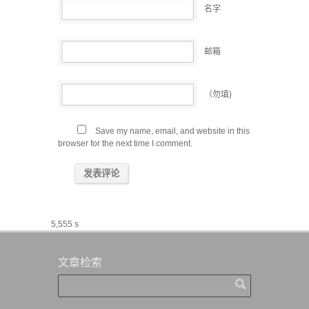
名字
邮箱
（勿填)
Save my name, email, and website in this
browser for the next time I comment.
5,555 s
文章检索