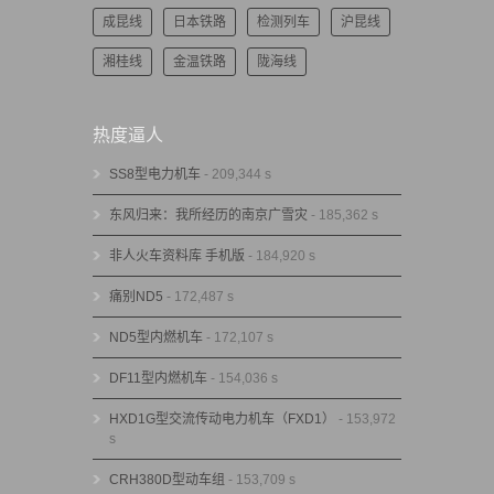
成昆线
日本铁路
检测列车
沪昆线
湘桂线
金温铁路
陇海线
热度逼人
SS8型电力机车
- 209,344 s
东风归来：我所经历的南京广雪灾
- 185,362 s
非人火车资料库 手机版
- 184,920 s
痛别ND5
- 172,487 s
ND5型内燃机车
- 172,107 s
DF11型内燃机车
- 154,036 s
HXD1G型交流传动电力机车（FXD1）
- 153,972
s
CRH380D型动车组
- 153,709 s