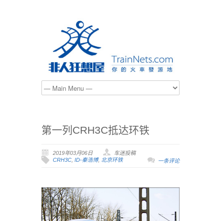
第一列CRH3C抵达环铁
2019年03月06日
车迷投稿
CRH3C
,
ID-秦浩博
,
北京环铁
一条评论