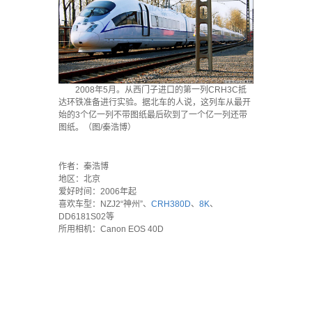
2008年5月。从西门子进口的第一列CRH3C抵
达环铁准备进行实验。据北车的人说，这列车从最开
始的3个亿一列不带图纸最后砍到了一个亿一列还带
图纸。（图/秦浩博）
·
作者：秦浩博
地区：北京
爱好时间：2006年起
喜欢车型：NZJ2“神州”、
CRH380D
、
8K
、
DD6181S02等
所用相机：Canon EOS 40D