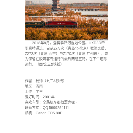
2018年8月。淄博孝妇河湿地公园。HXD3D牵
引直特通过。自从Z7/8次（青岛北-北京）取消之后，
Z272次（青岛-西宁）与Z170次（青岛-广州东），成
为保留在胶济客专运行的最后两组直特，在下午追踪
运行。（图/幺三&铁线）
`
作者：杨帅（幺三&铁线）
地区：济南
工作：学生
爱好时间：2001年
喜欢车型：全路机车都很漂亮呢~
联系方式：QQ 5999254111
相机：Canon EOS 80D