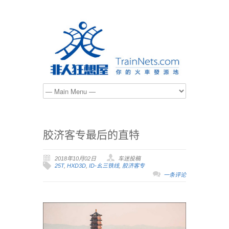
胶济客专最后的直特
2018年10月02日
车迷投稿
25T
,
HXD3D
,
ID-幺三铁线
,
胶济客专
一条评论