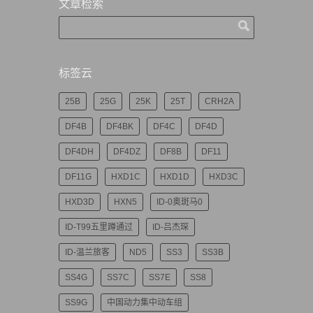
文章检索
标签云
25B
25G
25K
25T
CRH2A
DF4B
DF4BK
DF4C
DF4D
DF4DH
DF4DZ
DF8B
DF11
DF11G
HXD1C
HXD1D
HXD3C
HXD3D
HXN5
ID-0奥斑马0
ID-T99五里蹲通过
ID-吕杰琛
ID-温兰旅客
ND5
SS3
SS3B
SS4G
SS7C
SS7E
SS8
SS9G
中国动力集中动车组