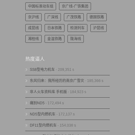
中国标准动车组
京广线-广铁集团
京沪线
广深线
广茂铁路
德国铁路
成昆线
日本铁路
检测列车
沪昆线
湘桂线
金温铁路
陇海线
热度逼人
SS8型电力机车
- 209,351 s
东风归来：我所经历的南京广雪灾
- 185,366 s
非人火车资料库 手机版
- 184,923 s
痛别ND5
- 172,494 s
ND5型内燃机车
- 172,137 s
DF11型内燃机车
- 154,038 s