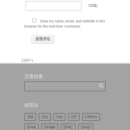
（勿填)
Save my name, email, and website in this
browser for the next time I comment.
3,607 s
文章检索
标签云
25B
25G
25K
25T
CRH2A
DF4B
DF4BK
DF4C
DF4D