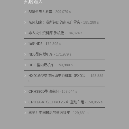
热度逼人
SS8型电力机车
- 209,079 s
东风归来：我所经历的南京广雪灾
- 185,289 s
非人火车资料库 手机版
- 184,824 s
痛别ND5
- 172,395 s
ND5型内燃机车
- 171,979 s
DF11型内燃机车
- 153,980 s
HXD1G型交流传动电力机车（FXD1）
- 153,885
s
CRH380D型动车组
- 153,644 s
CRH1A-A（ZEFIRO 250）型动车组
- 150,855 s
再见！中国最后的蒸汽绿皮
- 129,681 s