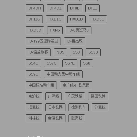
DF4DH
DF4DZ
DF8B
DF11
DF11G
HXD1C
HXD1D
HXD3C
HXD3D
HXN5
ID-0奥斑马0
ID-T99五里蹲通过
ID-吕杰琛
ID-温兰旅客
ND5
SS3
SS3B
SS4G
SS7C
SS7E
SS8
SS9G
中国动力集中动车组
中国标准动车组
京广线-广铁集团
京沪线
广深线
广茂铁路
德国铁路
成昆线
日本铁路
检测列车
沪昆线
湘桂线
金温铁路
陇海线