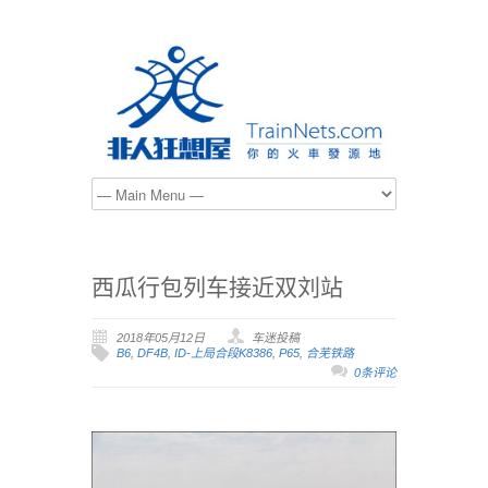
西瓜行包列车接近双刘站
2018年05月12日
车迷投稿
B6
,
DF4B
,
ID-上局合段K8386
,
P65
,
合芜铁路
0条评论