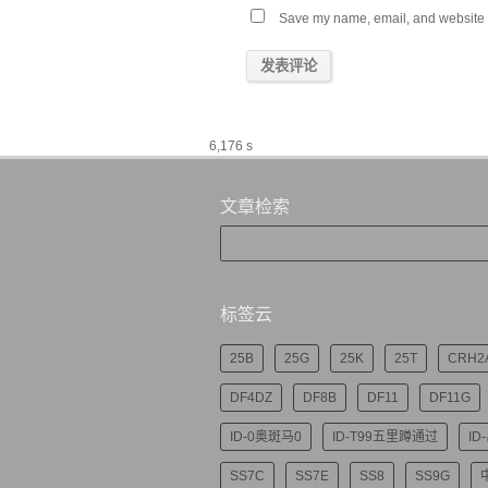
Save my name, email, and website in
6,176 s
文章检索
标签云
25B
25G
25K
25T
CRH2
DF4DZ
DF8B
DF11
DF11G
ID-0奥斑马0
ID-T99五里蹲通过
ID
SS7C
SS7E
SS8
SS9G