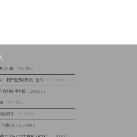
人
型电力机车
- 209,159 s
来：我所经历的南京广雪灾
- 185,303 s
车资料库 手机版
- 184,839 s
D5
- 172,415 s
型内燃机车
- 172,015 s
1型内燃机车
- 153,989 s
1G型交流传动电力机车（FXD1）
- 153,912 s