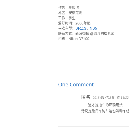
`
作者：夏鹏飞
地区：安徽芜湖
工作：学生
爱好时间：2000年起
喜欢车型：
DF11G
、
ND5
联系方式：新浪微博 @遗弃的摄影师
相机：Nikon D7100
One Comment
匿名
2018年1月23日
在 14:32
这才是拖车的正确用法
话说是詹氏车钩？这也叫动车