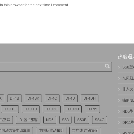
 this browser for the next time I comment.
热度逼
SS8
东风归
非人火
A
DF4B
DF4BK
DF4C
DF4D
DF4DH
痛别N
HXD1C
HXD1D
HXD3C
HXD3D
HXN5
ND5
-吕杰琛
ID-温兰旅客
ND5
SS3
SS3B
SS4G
DF1
中国动力集中动车组
中国标准动车组
京广线-广铁集团
HXD