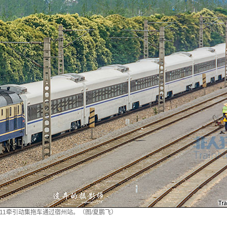
F11牵引动集拖车通过宿州站。（图/夏鹏飞）