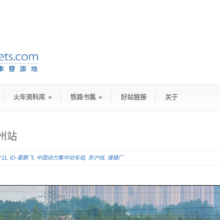
火车资料库
»
铁路书集
»
好站链接
关于
州站
F11
,
ID-夏鹏飞
,
中国动力集中动车组
,
京沪线
,
浦镇厂