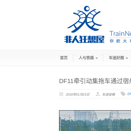
首页
人与铁路
»
车迷好图
»
DF11牵引动集拖车通过宿
D
2018年01月23日
车迷投稿