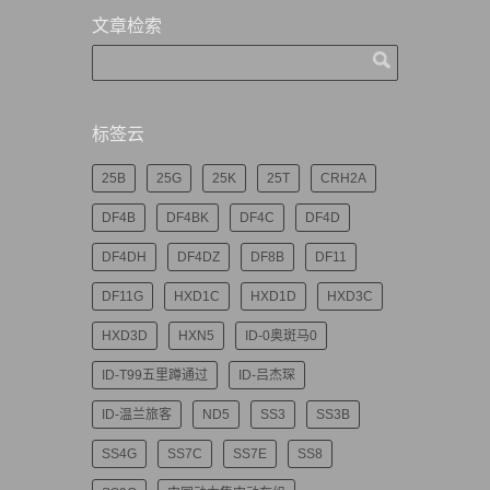
文章检索
标签云
25B
25G
25K
25T
CRH2A
DF4B
DF4BK
DF4C
DF4D
DF4DH
DF4DZ
DF8B
DF11
DF11G
HXD1C
HXD1D
HXD3C
HXD3D
HXN5
ID-0奥斑马0
ID-T99五里蹲通过
ID-吕杰琛
ID-温兰旅客
ND5
SS3
SS3B
SS4G
SS7C
SS7E
SS8