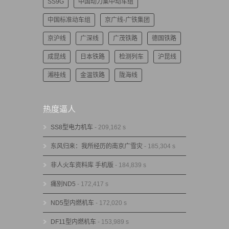
SS9G
中国动力集中动车组
中国标准动车组
京广线-广铁集团
京沪线
广深线
广茂铁路
德国铁路
成昆线
日本铁路
检测列车
沪昆线
湘桂线
金温铁路
陇海线
热度逼人
SS8型电力机车
- 209,162 s
东风归来：我所经历的南京广雪灾
- 185,304 s
非人火车资料库 手机版
- 184,839 s
痛别ND5
- 172,417 s
ND5型内燃机车
- 172,020 s
DF11型内燃机车
- 153,989 s