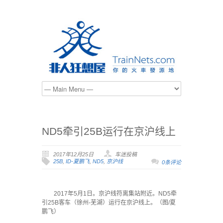
ND5牵引25B运行在京沪线上
2017年12月25日
车迷投稿
25B
,
ID-夏鹏飞
,
ND5
,
京沪线
0条评论
2017年5月1日。京沪线符离集站附近。ND5牵
引25B客车（徐州-芜湖）运行在京沪线上。（图/夏
鹏飞）