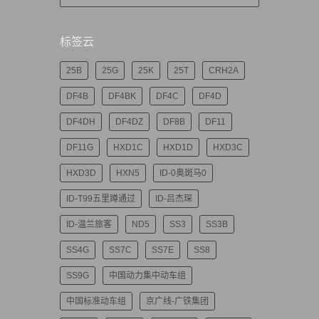
标签云
25B
25G
25K
25T
CRH2A
DF4B
DF4BK
DF4C
DF4D
DF4DH
DF4DZ
DF8B
DF11
DF11G
HXD1C
HXD1D
HXD3C
HXD3D
HXN5
ID-0奥斑马0
ID-T99五里蹲通过
ID-吕杰琛
ID-温兰旅客
ND5
SS3
SS3B
SS4G
SS7C
SS7E
SS8
SS9G
中国动力集中动车组
中国标准动车组
京广线-广铁集团