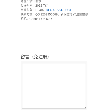
地区：浙江丽水
爱好时间：2012年起
喜欢车型：DF4B、
DF4D
、
SS1
、
SS3
联系方式：QQ 1209956069、新浪微博 @温兰旅客
相机：Canon EOS 60D
留言（免注册）