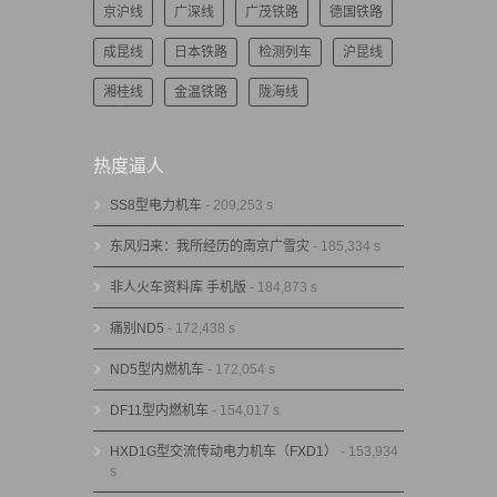
京沪线
广深线
广茂铁路
德国铁路
成昆线
日本铁路
检测列车
沪昆线
湘桂线
金温铁路
陇海线
热度逼人
SS8型电力机车
- 209,253 s
东风归来：我所经历的南京广雪灾
- 185,334 s
非人火车资料库 手机版
- 184,873 s
痛别ND5
- 172,438 s
ND5型内燃机车
- 172,054 s
DF11型内燃机车
- 154,017 s
HXD1G型交流传动电力机车（FXD1）
- 153,934
s