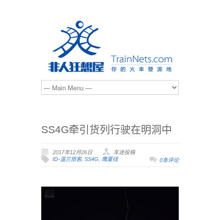
SS4G牵引货列行驶在明洞中
2017年12月26日
车迷投稿
ID-温兰旅客
,
SS4G
,
鹰厦线
0条评论