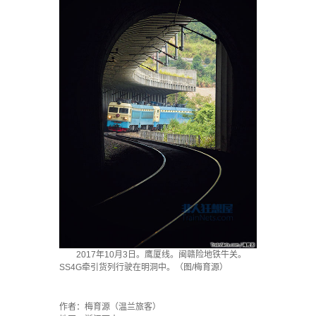
2017年10月3日。鹰厦线。闽赣险地铁牛关。
SS4G牵引货列行驶在明洞中。（图/梅育源）
·
作者：梅育源（温兰旅客）