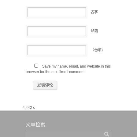
名字
邮箱
（勿填)
Save my name, email, and website in this
browser for the next time I comment.
4,442 s
文章检索