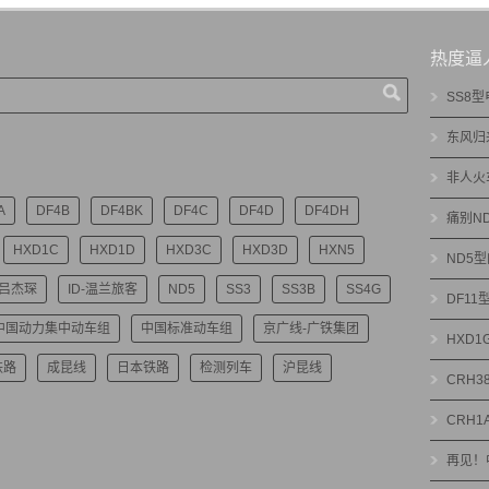
热度逼
SS8
东风归
非人火
A
DF4B
DF4BK
DF4C
DF4D
DF4DH
痛别N
HXD1C
HXD1D
HXD3C
HXD3D
HXN5
ND5
-吕杰琛
ID-温兰旅客
ND5
SS3
SS3B
SS4G
DF1
中国动力集中动车组
中国标准动车组
京广线-广铁集团
HXD
铁路
成昆线
日本铁路
检测列车
沪昆线
CRH3
CRH1
再见！