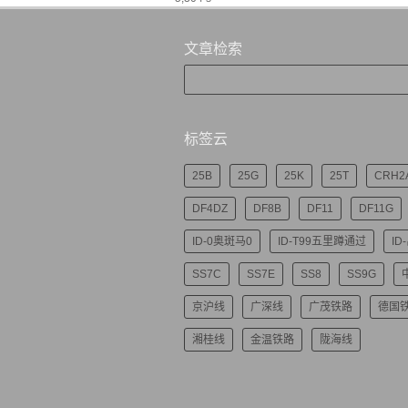
文章检索
标签云
25B
25G
25K
25T
CRH2
DF4DZ
DF8B
DF11
DF11G
ID-0奥斑马0
ID-T99五里蹲通过
ID
SS7C
SS7E
SS8
SS9G
京沪线
广深线
广茂铁路
德国
湘桂线
金温铁路
陇海线