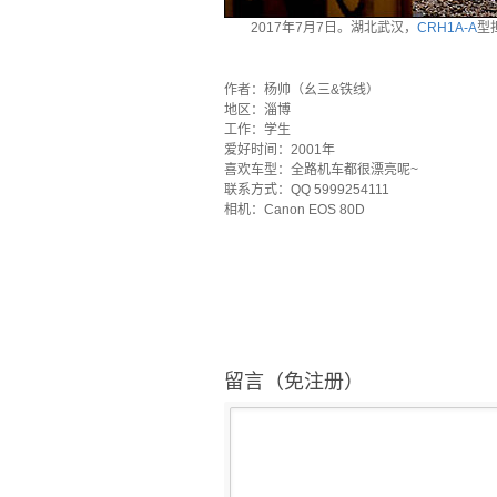
2017年7月7日。湖北武汉，
CRH1A-A
型
`
作者：杨帅（幺三&铁线）
地区：淄博
工作：学生
爱好时间：2001年
喜欢车型：全路机车都很漂亮呢~
联系方式：QQ 5999254111
相机：Canon EOS 80D
留言（免注册）