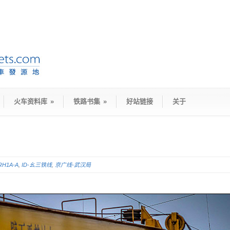
火车资料库
»
铁路书集
»
好站链接
关于
RH1A-A
,
ID-幺三铁线
,
京广线-武汉局