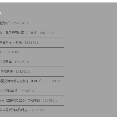
人
型电力机车
- 209,241 s
来：我所经历的南京广雪灾
- 185,331 s
车资料库 手机版
- 184,870 s
D5
- 172,438 s
型内燃机车
- 172,053 s
1型内燃机车
- 154,010 s
1G型交流传动电力机车（FXD1）
- 153,933 s
80D型动车组
- 153,692 s
A-A（ZEFIRO 250）型动车组
- 150,892 s
中国最后的蒸汽绿皮
- 129,718 s