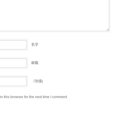
名字
邮箱
（勿填)
 this browser for the next time I comment.