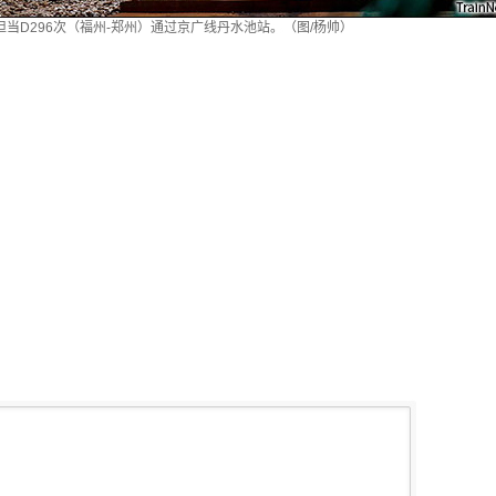
担当D296次（福州-郑州）通过京广线丹水池站。（图/杨帅）