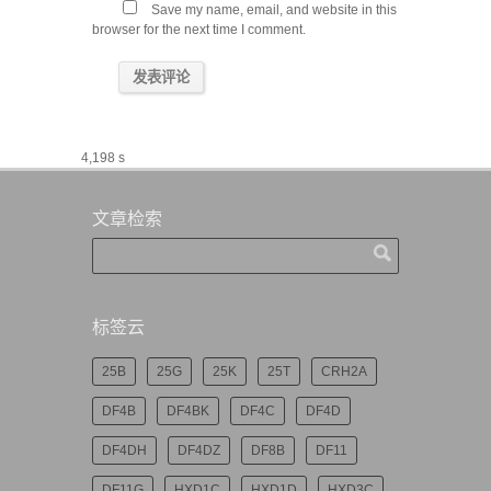
Save my name, email, and website in this
browser for the next time I comment.
4,198 s
文章检索
标签云
25B
25G
25K
25T
CRH2A
DF4B
DF4BK
DF4C
DF4D
DF4DH
DF4DZ
DF8B
DF11
DF11G
HXD1C
HXD1D
HXD3C