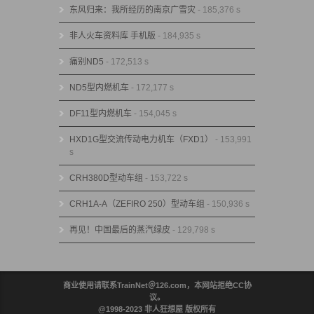
东风归来：我所经历的南京广雪灾
- 185,376 s
非人火车资料库 手机版
- 184,935 s
痛别ND5
- 172,513 s
ND5型内燃机车
- 172,177 s
DF11型内燃机车
- 154,045 s
HXD1G型交流传动电力机车（FXD1）
- 153,991
s
CRH380D型动车组
- 153,722 s
CRH1A-A（ZEFIRO 250）型动车组
- 150,936 s
再见！中国最后的蒸汽绿皮
- 129,798 s
商业使用请联系TrainNet＠126.com，本网站拒绝CC协
议。
@1998-2023 非人狂想屋 版权所有