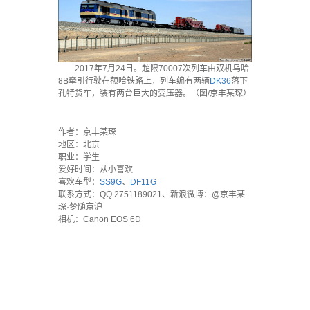
2017年7月24日。超限70007次列车由双机乌哈
8B牵引行驶在额哈铁路上，列车编有两辆
DK36
落下
孔特货车，装有两台巨大的变压器。（图/京丰某琛）
`
作者：京丰某琛
地区：北京
职业：学生
爱好时间：从小喜欢
喜欢车型：
SS9G
、
DF11G
联系方式：QQ 2751189021、新浪微博：@京丰某
琛·梦随京沪
相机：Canon EOS 6D