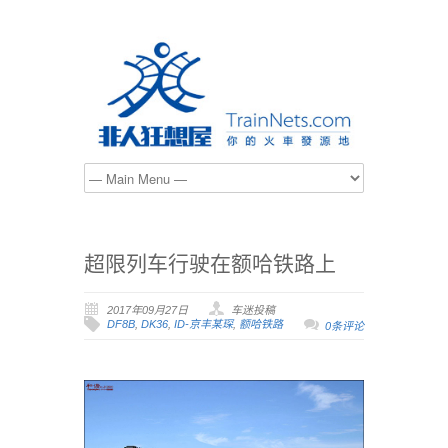
超限列车行驶在额哈铁路上
2017年09月27日
车迷投稿
DF8B
,
DK36
,
ID-京丰某琛
,
额哈铁路
0条评论