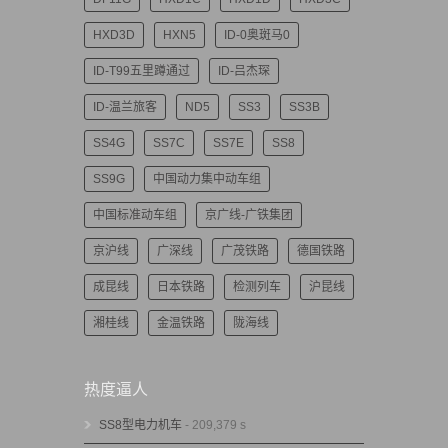
HXD3D
HXN5
ID-0奥斑马0
ID-T99五里蹲通过
ID-吕杰琛
ID-温兰旅客
ND5
SS3
SS3B
SS4G
SS7C
SS7E
SS8
SS9G
中国动力集中动车组
中国标准动车组
京广线-广铁集团
京沪线
广深线
广茂铁路
德国铁路
成昆线
日本铁路
检测列车
沪昆线
湘桂线
金温铁路
陇海线
热度逼人
SS8型电力机车
- 209,379 s