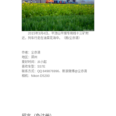
2015年3月4日。平顶山平煤专用线十三矿附
近，列车行走在油菜花海中。（图/尘亦清）
·
作者：尘亦清
地区：郑州
爱好时间：从小起
喜欢车型：SS7E
联系方式：QQ 849876996、新浪微博@尘亦清
相机：Nikon D5200
留言（免注册）