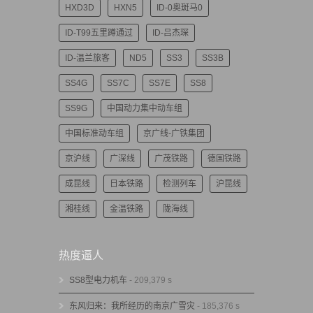
HXD3D
HXN5
ID-0奥斑马0
ID-T99五里蹲通过
ID-吕杰琛
ID-温兰旅客
ND5
SS3
SS3B
SS4G
SS7C
SS7E
SS8
SS9G
中国动力集中动车组
中国标准动车组
京广线-广铁集团
京沪线
广深线
广茂铁路
德国铁路
成昆线
日本铁路
检测列车
沪昆线
湘桂线
金温铁路
陇海线
热度逼人
SS8型电力机车
- 209,379 s
东风归来：我所经历的南京广雪灾
- 185,376 s