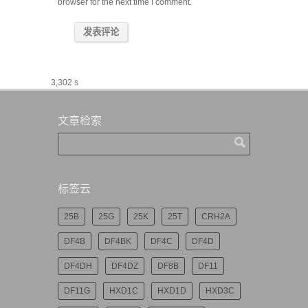
browser for the next time I comment.
3,302 s
文章检索
标签云
25B
25G
25K
25T
CRH2A
DF4B
DF4BK
DF4C
DF4D
DF4DH
DF4DZ
DF8B
DF11
DF11G
HXD1C
HXD1D
HXD3C