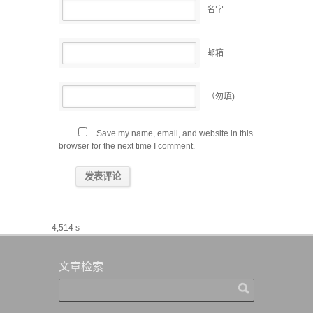
名字
邮箱
（勿填)
Save my name, email, and website in this
browser for the next time I comment.
4,514 s
文章检索