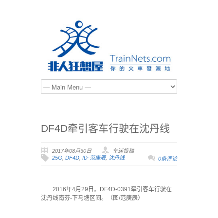
DF4D牵引客车行驶在沈丹线
2017年08月30日
车迷投稿
25G
,
DF4D
,
ID-范庚辰
,
沈丹线
0条评论
2016年4月29日。DF4D-0391牵引客车行驶在
沈丹线南芬-下马塘区间。（图/范庚辰）
·