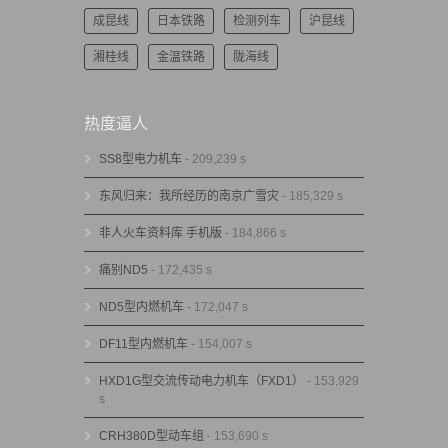
成昆线
日本铁路
检测列车
沪昆线
湘桂线
金温铁路
陇海线
热度逼人
SS8型电力机车
- 209,239 s
东风归来：我所经历的南京广雪灾
- 185,329 s
非人火车资料库 手机版
- 184,866 s
痛别ND5
- 172,435 s
ND5型内燃机车
- 172,047 s
DF11型内燃机车
- 154,007 s
HXD1G型交流传动电力机车（FXD1）
- 153,929
s
CRH380D型动车组
- 153,690 s