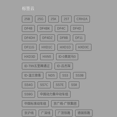
标签云
25B
25G
25K
25T
CRH2A
DF4B
DF4BK
DF4C
DF4D
DF4DH
DF4DZ
DF8B
DF11
DF11G
HXD1C
HXD1D
HXD3C
HXD3D
HXN5
ID-0奥斑马0
ID-T99五里蹲通过
ID-吕杰琛
ID-温兰旅客
ND5
SS3
SS3B
SS4G
SS7C
SS7E
SS8
SS9G
中国动力集中动车组
中国标准动车组
京广线-广铁集团
京沪线
广深线
广茂铁路
德国铁路