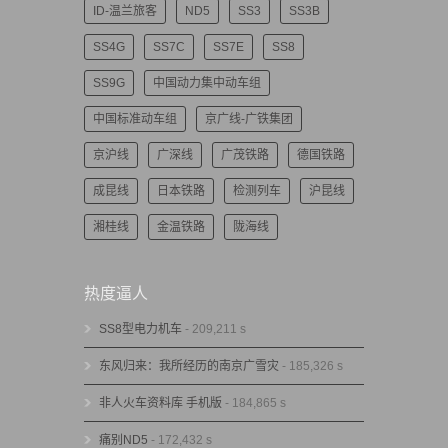
ID-温兰旅客
ND5
SS3
SS3B
SS4G
SS7C
SS7E
SS8
SS9G
中国动力集中动车组
中国标准动车组
京广线-广铁集团
京沪线
广深线
广茂铁路
德国铁路
成昆线
日本铁路
检测列车
沪昆线
湘桂线
金温铁路
陇海线
热度逼人
SS8型电力机车
- 209,211 s
东风归来：我所经历的南京广雪灾
- 185,326 s
非人火车资料库 手机版
- 184,865 s
痛别ND5
- 172,432 s