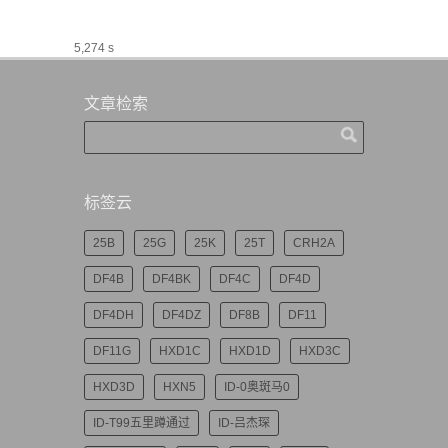
5,274 s
文章检索
标签云
25B
25G
25K
25T
CRH2A
DF4B
DF4BK
DF4C
DF4D
DF4DH
DF4DZ
DF8B
DF11
DF11G
HXD1C
HXD1D
HXD3C
HXD3D
HXN5
ID-0奥斑马0
ID-T99五里蹲通过
ID-吕杰琛