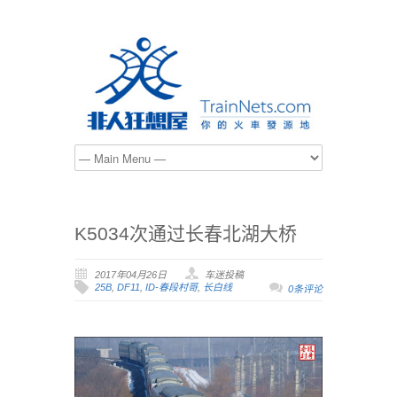
K5034次通过长春北湖大桥
2017年04月26日
车迷投稿
25B
,
DF11
,
ID-春段村哥
,
长白线
0条评论