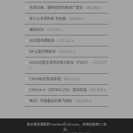
东风归来：我所经历的南京广雪灾
- 185,362 s
非人火车资料库 手机版
- 184,921 s
痛别ND5
- 172,491 s
ND5型内燃机车
- 172,111 s
DF11型内燃机车
- 154,037 s
HXD1G型交流传动电力机车（FXD1）
- 153,973
s
CRH380D型动车组
- 153,711 s
CRH1A-A（ZEFIRO 250）型动车组
- 150,926 s
再见！中国最后的蒸汽绿皮
- 129,784 s
商业使用请联系TrainNet＠126.com，本网站拒绝CC协
议。