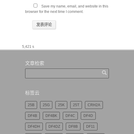
Save my name, email, and website in this
browser for the next time I comment.
5,421 s
文章检索
标签云
25B
25G
25K
25T
CRH2A
DF4B
DF4BK
DF4C
DF4D
DF4DH
DF4DZ
DF8B
DF11