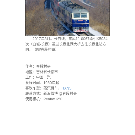
2017年3月。长白线。东风11-0067牵引K5034
次（白城-长春）通过长春北湖大桥去往长春北站方
向。（图/春段村哥）
·
作者：春段村哥
地区：吉林省长春市
工作：中国一汽
爱好时间：1980年起
喜欢车型：蒸汽机车、
HXN5
联系方式：新浪微博 @春段村哥
使用相机：Pentax K50