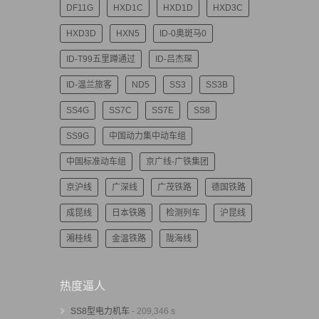
DF11G
HXD1C
HXD1D
HXD3C
HXD3D
HXN5
ID-0奥斑马0
ID-T99五里蹲通过
ID-吕杰琛
ID-温兰旅客
ND5
SS3
SS3B
SS4G
SS7C
SS7E
SS8
SS9G
中国动力集中动车组
中国标准动车组
京广线-广铁集团
京沪线
广深线
广茂铁路
德国铁路
成昆线
日本铁路
检测列车
沪昆线
湘桂线
金温铁路
陇海线
热度逼人
SS8型电力机车
- 209,346 s