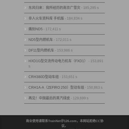
东风归来：我所经历的南京广雪灾
- 185,295 s
非人火车资料库 手机版
- 184,834 s
痛别ND5
- 172,411 s
ND5型内燃机车
- 172,011 s
DF11型内燃机车
- 153,986 s
HXD1G型交流传动电力机车（FXD1）
- 153,891
s
CRH380D型动车组
- 153,651 s
CRH1A-A（ZEFIRO 250）型动车组
- 150,863 s
再见！中国最后的蒸汽绿皮
- 129,699 s
商业使用请联系TrainNet＠126.com，本网站拒绝CC协
议。