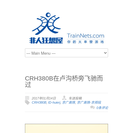
CRH380B在卢沟桥旁飞驰而
过
2017年01月14日
车迷投稿
CRH380B
,
ID-huierj
,
京广高铁
,
京广高铁-京郑段
0条评论