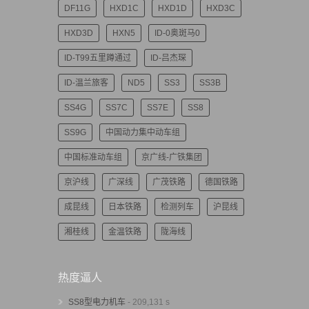
DF11G
HXD1C
HXD1D
HXD3C
HXD3D
HXN5
ID-0奥斑马0
ID-T99五里蹲通过
ID-吕杰琛
ID-温兰旅客
ND5
SS3
SS3B
SS4G
SS7C
SS7E
SS8
SS9G
中国动力集中动车组
中国标准动车组
京广线-广铁集团
京沪线
广深线
广茂铁路
德国铁路
成昆线
日本铁路
检测列车
沪昆线
湘桂线
金温铁路
陇海线
热度逼人
SS8型电力机车
- 209,131 s