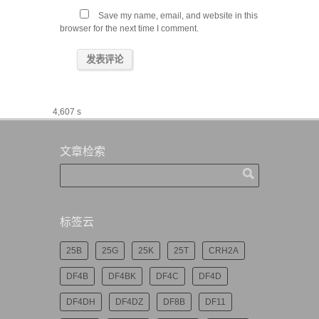
Save my name, email, and website in this
browser for the next time I comment.
4,607 s
文章检索
标签云
25B
25G
25K
25T
CRH2A
DF4B
DF4BK
DF4C
DF4D
DF4DH
DF4DZ
DF8B
DF11