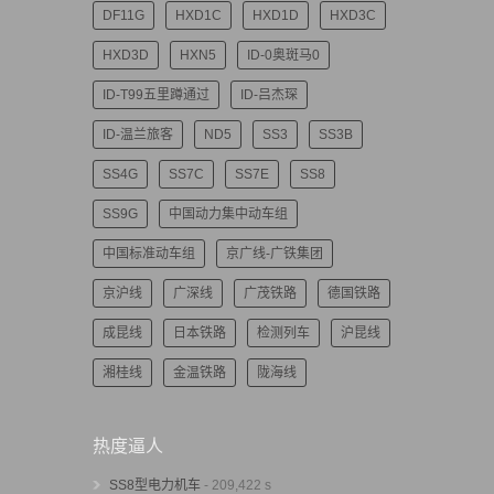
DF11G
HXD1C
HXD1D
HXD3C
HXD3D
HXN5
ID-0奥斑马0
ID-T99五里蹲通过
ID-吕杰琛
ID-温兰旅客
ND5
SS3
SS3B
SS4G
SS7C
SS7E
SS8
SS9G
中国动力集中动车组
中国标准动车组
京广线-广铁集团
京沪线
广深线
广茂铁路
德国铁路
成昆线
日本铁路
检测列车
沪昆线
湘桂线
金温铁路
陇海线
热度逼人
SS8型电力机车
- 209,422 s