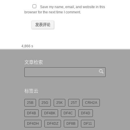
Save my name, email, and website in this
browser for the next time I comment.
4,866 s
文章检索
标签云
25B
25G
25K
25T
CRH2A
DF4B
DF4BK
DF4C
DF4D
DF4DH
DF4DZ
DF8B
DF11