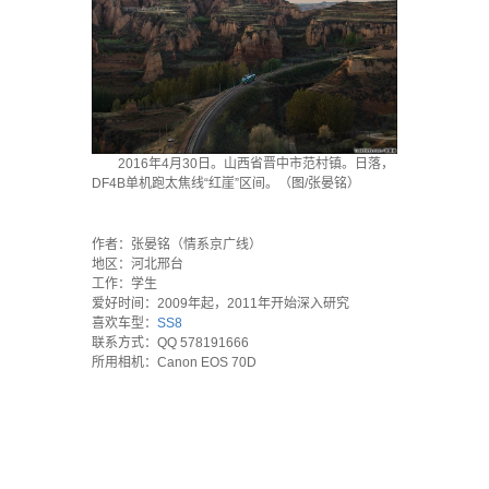
2016年4月30日。山西省晋中市范村镇。日落，
DF4B单机跑太焦线“红崖”区间。（图/张晏铭）
`
作者：张晏铭（情系京广线）
地区：河北邢台
工作：学生
爱好时间：2009年起，2011年开始深入研究
喜欢车型：
SS8
联系方式：QQ 578191666
所用相机：Canon EOS 70D