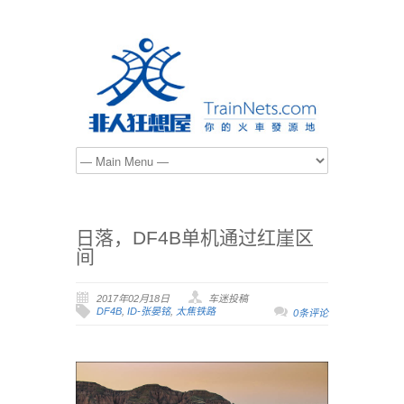
日落，DF4B单机通过红崖区
间
2017年02月18日
车迷投稿
DF4B
,
ID-张晏铭
,
太焦铁路
0条评论