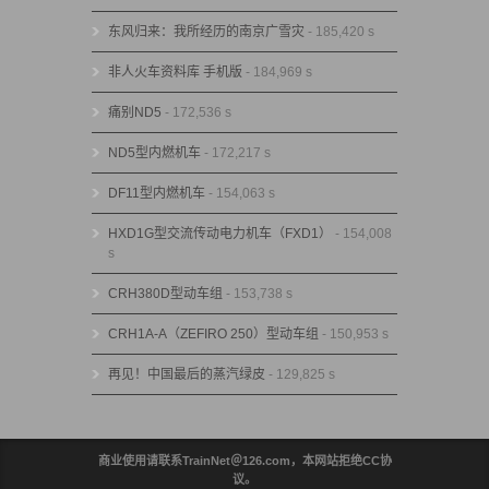
东风归来：我所经历的南京广雪灾
- 185,420 s
非人火车资料库 手机版
- 184,969 s
痛别ND5
- 172,536 s
ND5型内燃机车
- 172,217 s
DF11型内燃机车
- 154,063 s
HXD1G型交流传动电力机车（FXD1）
- 154,008
s
CRH380D型动车组
- 153,738 s
CRH1A-A（ZEFIRO 250）型动车组
- 150,953 s
再见！中国最后的蒸汽绿皮
- 129,825 s
商业使用请联系TrainNet＠126.com，本网站拒绝CC协
议。