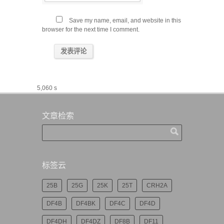
Save my name, email, and website in this
browser for the next time I comment.
5,060 s
文章检索
标签云
25B
25G
25K
25T
CRH2A
DF4B
DF4BK
DF4C
DF4D
DF4DH
DF4DZ
DF8B
DF11