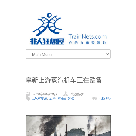
阜新上游蒸汽机车正在整备
2016年06月18日
车迷投稿
ID-刘俊良
,
上游
,
阜新矿务局
0条评论