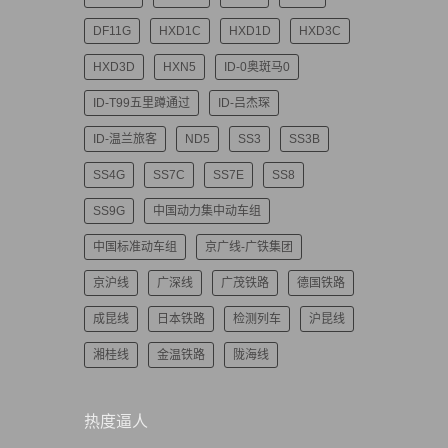
DF11G
HXD1C
HXD1D
HXD3C
HXD3D
HXN5
ID-0奥斑马0
ID-T99五里蹲通过
ID-吕杰琛
ID-温兰旅客
ND5
SS3
SS3B
SS4G
SS7C
SS7E
SS8
SS9G
中国动力集中动车组
中国标准动车组
京广线-广铁集团
京沪线
广深线
广茂铁路
德国铁路
成昆线
日本铁路
检测列车
沪昆线
湘桂线
金温铁路
陇海线
热度逼人