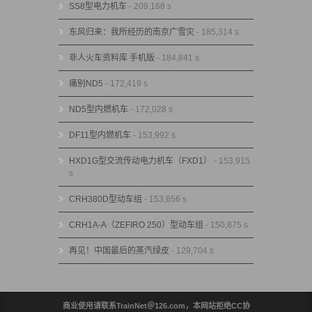
SS8型电力机车
- 209,168 s
东风归来：我所经历的南京广雪灾
- 185,314 s
非人火车资料库 手机版
- 184,841 s
痛别ND5
- 172,419 s
ND5型内燃机车
- 172,028 s
DF11型内燃机车
- 153,992 s
HXD1G型交流传动电力机车（FXD1）
- 153,915
s
CRH380D型动车组
- 153,656 s
CRH1A-A（ZEFIRO 250）型动车组
- 150,875 s
再见！中国最后的蒸汽绿皮
- 129,704 s
商业使用请联系TrainNet＠126.com，本网站拒绝CC协