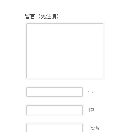
留言（免注册）
名字
邮箱
（勿填)