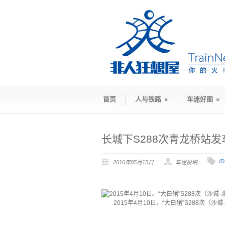
首页
人与铁路
»
车迷好图
»
长城下S288次青龙桥站发
I
2016年05月15日
车迷投稿
2015年4月10日。“大白猪”S288
·