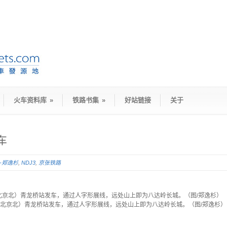
火车资料库
»
铁路书集
»
好站链接
关于
车
D-郑逸杉
,
NDJ3
,
京张铁路
次（沙城-北京北）青龙桥站发车，通过人字形展线，远处山上即为八达岭长城。（图/郑逸杉）