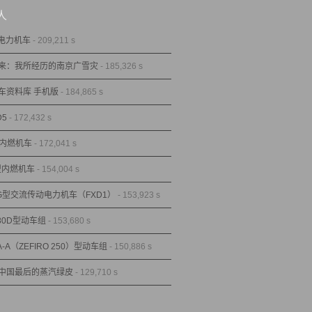
人
型电力机车
- 209,211 s
来：我所经历的南京广雪灾
- 185,326 s
车资料库 手机版
- 184,865 s
D5
- 172,432 s
型内燃机车
- 172,041 s
1型内燃机车
- 154,004 s
1G型交流传动电力机车（FXD1）
- 153,923 s
80D型动车组
- 153,680 s
A-A（ZEFIRO 250）型动车组
- 150,886 s
中国最后的蒸汽绿皮
- 129,710 s