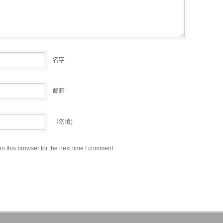
名字
邮箱
（勿填)
 this browser for the next time I comment.