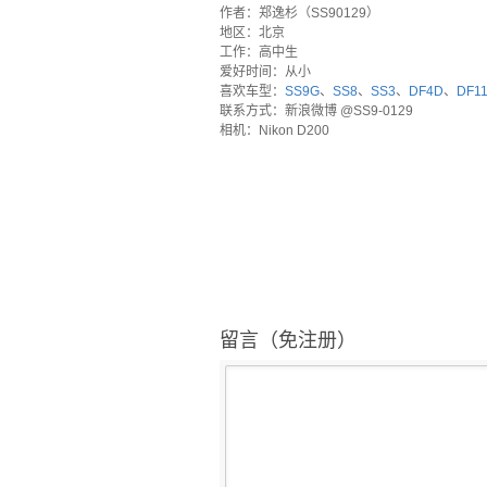
作者：郑逸杉（SS90129）
地区：北京
工作：高中生
爱好时间：从小
喜欢车型：
SS9G
、
SS8
、
SS3
、
DF4D
、
DF1
联系方式：新浪微博 @SS9-0129
相机：Nikon D200
留言（免注册）