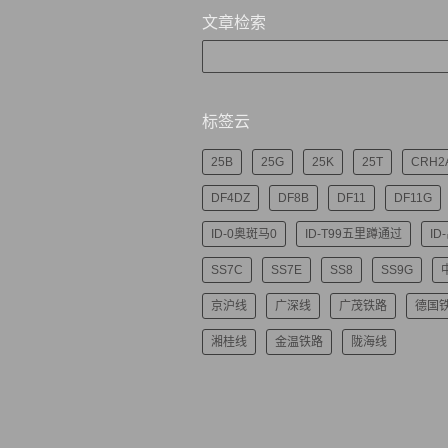
文章检索
标签云
25B
25G
25K
25T
CRH2
DF4DZ
DF8B
DF11
DF11G
ID-0奥斑马0
ID-T99五里蹲通过
ID
SS7C
SS7E
SS8
SS9G
京沪线
广深线
广茂铁路
德国
湘桂线
金温铁路
陇海线