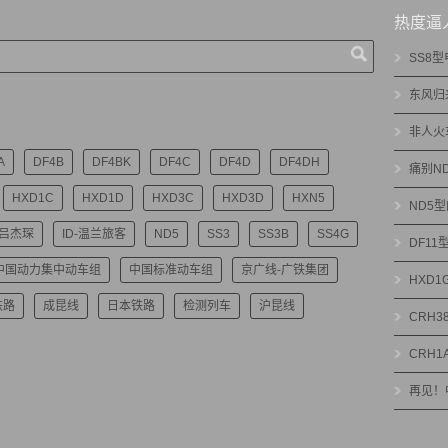
热度逼
SS8
东风归
非人火
A
DF4B
DF4BK
DF4C
DF4D
DF4DH
痛别N
HXD1C
HXD1D
HXD3C
HXD3D
HXN5
ND5
-吕杰琛
ID-温兰旅客
ND5
SS3
SS3B
SS4G
DF1
中国动力集中动车组
中国标准动车组
京广线-广铁集团
HXD
铁路
成昆线
日本铁路
检测列车
沪昆线
CRH3
CRH1
再见！