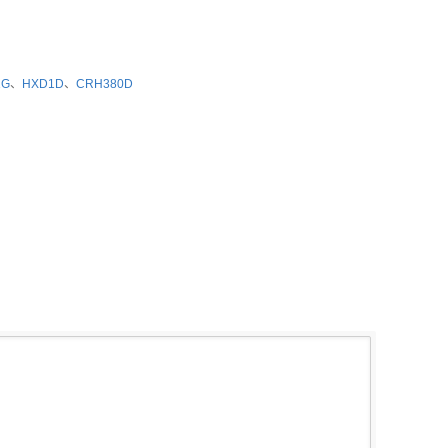
1G
、
HXD1D
、
CRH380D