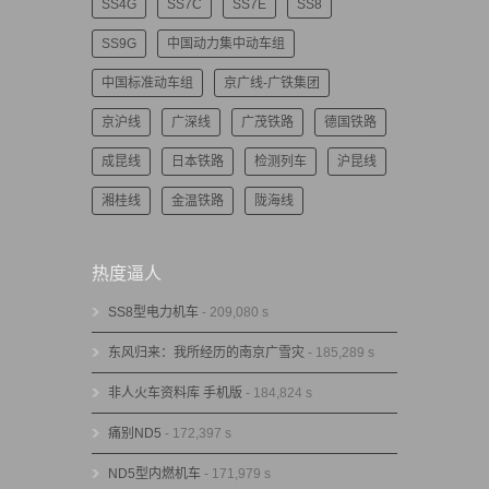
SS4G
SS7C
SS7E
SS8
SS9G
中国动力集中动车组
中国标准动车组
京广线-广铁集团
京沪线
广深线
广茂铁路
德国铁路
成昆线
日本铁路
检测列车
沪昆线
湘桂线
金温铁路
陇海线
热度逼人
SS8型电力机车
- 209,080 s
东风归来：我所经历的南京广雪灾
- 185,289 s
非人火车资料库 手机版
- 184,824 s
痛别ND5
- 172,397 s
ND5型内燃机车
- 171,979 s