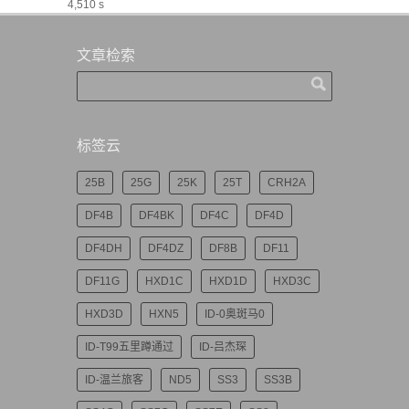
4,510 s
文章检索
标签云
25B
25G
25K
25T
CRH2A
DF4B
DF4BK
DF4C
DF4D
DF4DH
DF4DZ
DF8B
DF11
DF11G
HXD1C
HXD1D
HXD3C
HXD3D
HXN5
ID-0奥斑马0
ID-T99五里蹲通过
ID-吕杰琛
ID-温兰旅客
ND5
SS3
SS3B