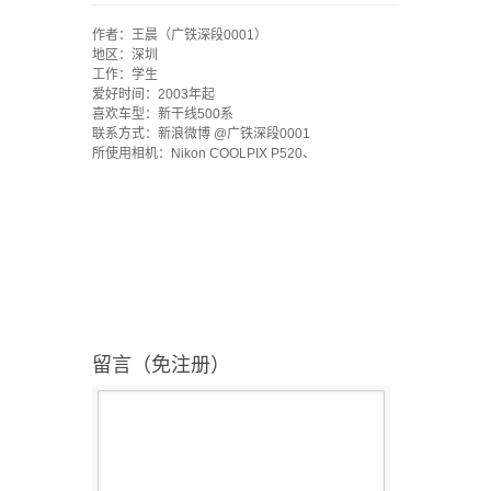
`
作者：王晨（广铁深段0001）
地区：深圳
工作：学生
爱好时间：2003年起
喜欢车型：新干线500系
联系方式：新浪微博 @广铁深段0001
所使用相机：Nikon COOLPIX P520、
留言（免注册）