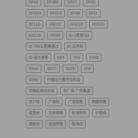
DF4B
DF4BK
DF4C
DF4D
DF4DH
DF4DZ
DF8B
DF11
DF11G
HXD1C
HXD1D
HXD3C
HXD3D
HXN5
ID-0奥斑马0
ID-T99五里蹲通过
ID-吕杰琛
ID-温兰旅客
ND5
SS3
SS3B
SS4G
SS7C
SS7E
SS8
SS9G
中国动力集中动车组
中国标准动车组
京广线-广铁集团
京沪线
广深线
广茂铁路
德国铁路
成昆线
日本铁路
检测列车
沪昆线
湘桂线
金温铁路
陇海线