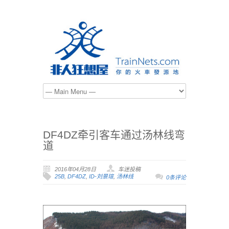
DF4DZ牵引客车通过汤林线弯
道
2016年04月28日
车迷投稿
25B
,
DF4DZ
,
ID-刘景瑄
,
汤林线
0条评论