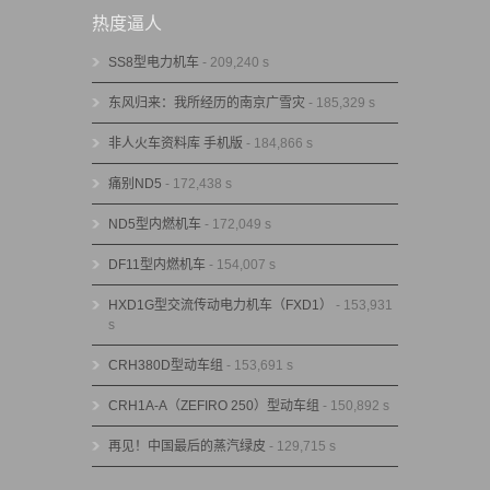
热度逼人
SS8型电力机车
- 209,240 s
东风归来：我所经历的南京广雪灾
- 185,329 s
非人火车资料库 手机版
- 184,866 s
痛别ND5
- 172,438 s
ND5型内燃机车
- 172,049 s
DF11型内燃机车
- 154,007 s
HXD1G型交流传动电力机车（FXD1）
- 153,931
s
CRH380D型动车组
- 153,691 s
CRH1A-A（ZEFIRO 250）型动车组
- 150,892 s
再见！中国最后的蒸汽绿皮
- 129,715 s