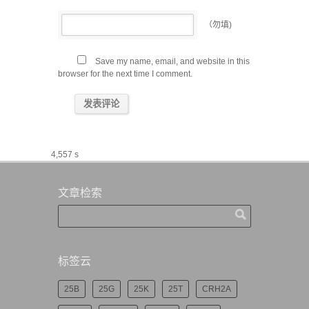
（勿填)
Save my name, email, and website in this
browser for the next time I comment.
4,557 s
文章检索
标签云
25B
25G
25K
25T
CRH2A