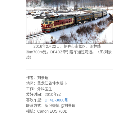
2016年2月22日。伊春市南岔区。汤林线
3km700m处。DF4DZ牵引客车通过弯道。（图/刘景
瑄）
`
作者：刘景瑄
地区：黑龙江省佳木斯市
工作：外科医生
爱好时间：2010年起
喜欢车型：
DF4D-3000系
联系方式：新浪微博 @刘景瑄
相机：Canon EOS 700D