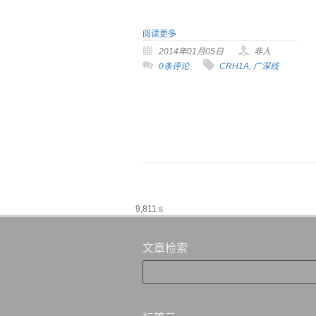
阅读更多
2014年01月05日
非人
0条评论
CRH1A
,
广深线
9,811 s
文章检索