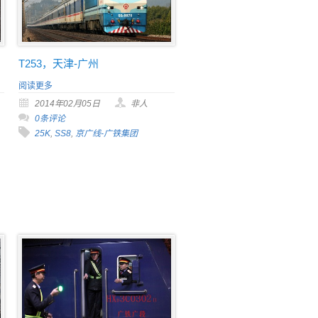
T253，天津-广州
阅读更多
2014年02月05日
非人
0条评论
25K
,
SS8
,
京广线-广铁集团