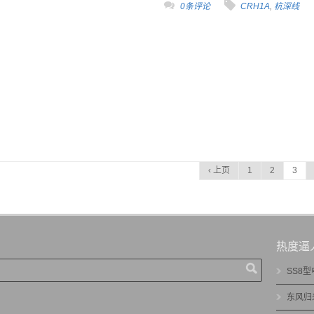
0条评论
CRH1A
,
杭深线
‹ 上页
1
2
3
热度逼
SS8
东风归