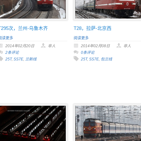
T295次，兰州-乌鲁木齐
T28，拉萨-北京西
阅读更多
阅读更多
2014年02月20日
非人
2014年02月08日
非人
2条评论
0条评论
25T
,
SS7E
,
兰新线
25T
,
SS7E
,
包兰线