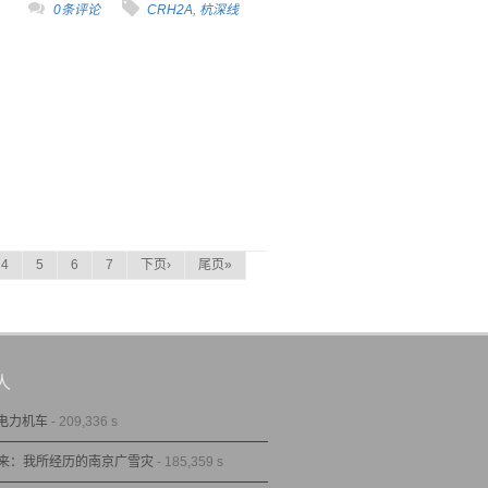
0条评论
CRH2A
,
杭深线
4
5
6
7
下页›
尾页»
人
型电力机车
- 209,336 s
来：我所经历的南京广雪灾
- 185,359 s