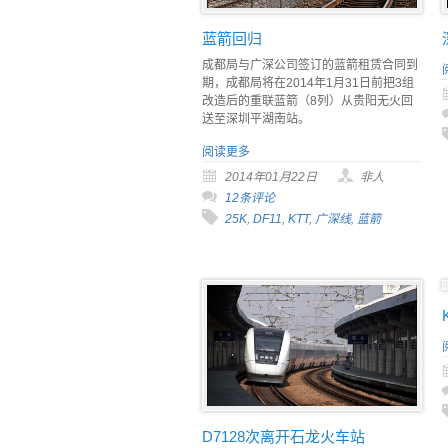
蓝箭回归
成都局与广深公司签订的蓝箭租赁合同到
期，成都局将在2014年1月31日前把3组
改造后的重联蓝箭（8列）从贵阳无火回
送至深圳平湖南站。
阅读更多
2014年01月22日
非人
12条评论
25K
,
DF11
,
KTT
,
广深线
,
蓝箭
D7128次离开石龙火车站