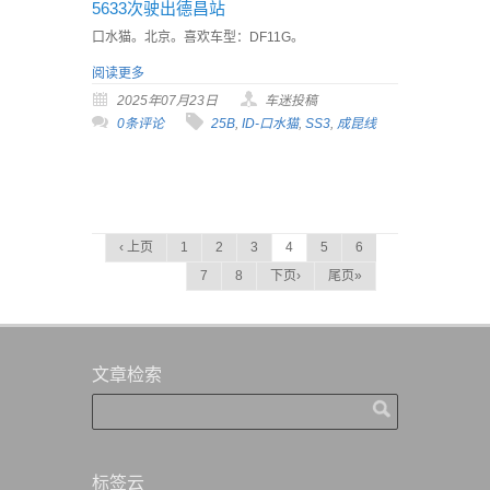
5633次驶出德昌站
口水猫。北京。喜欢车型：DF11G。
阅读更多
2025年07月23日
车迷投稿
0条评论
25B
,
ID-口水猫
,
SS3
,
成昆线
‹ 上页
1
2
3
4
5
6
7
8
下页›
尾页»
文章检索
标签云