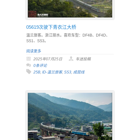
05619次驶下青衣江大桥
温兰旅客。浙江丽水。喜欢车型：DF4B、DF4D、
SS1、SS3。
阅读更多
2025年07月25日
车迷投稿
0条评论
25B
,
ID-温兰旅客
,
SS3
,
成昆线