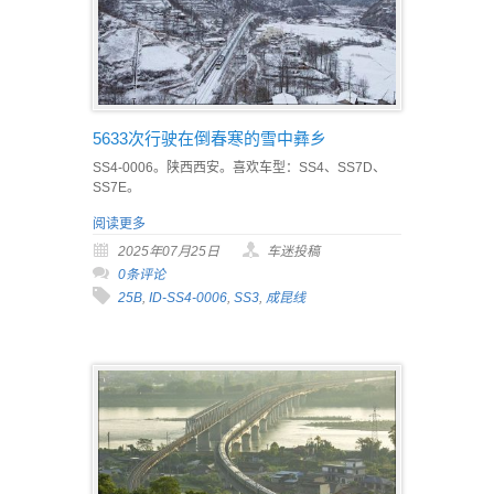
5633次行驶在倒春寒的雪中彝乡
SS4-0006。陕西西安。喜欢车型：SS4、SS7D、
SS7E。
阅读更多
2025年07月25日
车迷投稿
0条评论
25B
,
ID-SS4-0006
,
SS3
,
成昆线