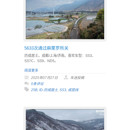
5633次通过麻栗罗所关
历成居士。成都/上海/济南。喜欢车型：SS3、
SS7C、SS9、ND5。
阅读更多
2025年07月27日
车迷投稿
0条评论
25B
,
ID-历成居士
,
SS3
,
成昆线