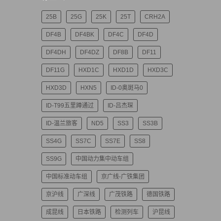
25B
25G
25K
25T
CRH2A
DF4B
DF4BK
DF4C
DF4D
DF4DH
DF4DZ
DF8B
DF11
DF11G
HXD1C
HXD1D
HXD3C
HXD3D
HXN5
ID-0奥斑马0
ID-T99五里蹲通过
ID-吕杰琛
ID-温兰旅客
ND5
SS3
SS3B
SS4G
SS7C
SS7E
SS8
SS9G
中国动力集中动车组
中国标准动车组
京广线-广铁集团
京沪线
广深线
广茂铁路
德国铁路
成昆线
日本铁路
检测列车
沪昆线