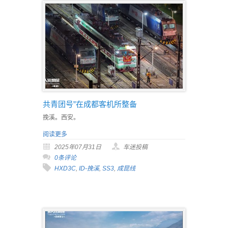
共青团号”在成都客机所整备
挽溪。西安。
阅读更多
2025年07月31日
车迷投稿
0条评论
HXD3C
,
ID-挽溪
,
SS3
,
成昆线