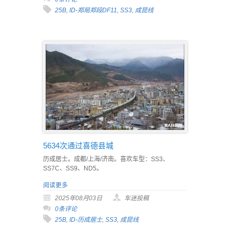
25B
,
ID-郑局郑段DF11
,
SS3
,
成昆线
5634次通过喜德县城
历成居士。成都/上海/济南。喜欢车型：SS3、
SS7C、SS9、ND5。
阅读更多
2025年08月03日
车迷投稿
0条评论
25B
,
ID-历成居士
,
SS3
,
成昆线