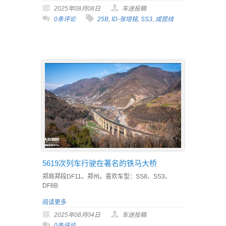
2025年08月08日
车迷投稿
0条评论
25B
,
ID-张培铭
,
SS3
,
成昆线
5619次列车行驶在著名的铁马大桥
郑局郑段DF11。郑州。喜欢车型：SS8、SS3、
DF8B
阅读更多
2025年08月04日
车迷投稿
0条评论