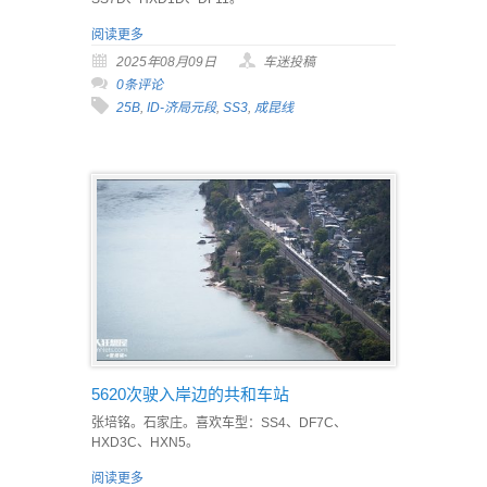
阅读更多
2025年08月09日
车迷投稿
0条评论
25B
,
ID-济局元段
,
SS3
,
成昆线
5620次驶入岸边的共和车站
张培铭。石家庄。喜欢车型：SS4、DF7C、
HXD3C、HXN5。
阅读更多