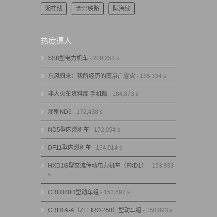
湘桂线
金温铁路
陇海线
热度逼人
SS8型电力机车
- 209,253 s
东风归来：我所经历的南京广雪灾
- 185,334 s
非人火车资料库 手机版
- 184,873 s
痛别ND5
- 172,438 s
ND5型内燃机车
- 172,054 s
DF11型内燃机车
- 154,014 s
HXD1G型交流传动电力机车（FXD1）
- 153,933
s
CRH380D型动车组
- 153,697 s
CRH1A-A（ZEFIRO 250）型动车组
- 150,893 s