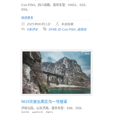
Coo-FISH。四川成都。喜欢车型：HXD1、SS3、
SS4。
阅读更多
2025年08月11日
车迷投稿
0条评论
DF4B
,
ID-Coo-FISH
,
成昆线
5619次驶出黑区沟一号隧道
济局元段。山东济南。喜欢车型：SS8、SS9、
SS7D、HXD1D、DF11。