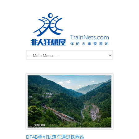
DF4B牵引轨道车通过铁西站