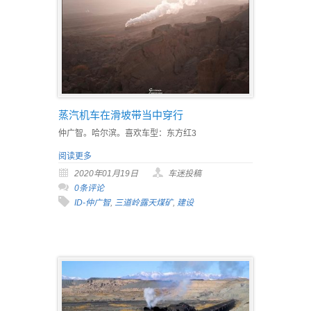
蒸汽机车在滑坡带当中穿行
仲广智。哈尔滨。喜欢车型：东方红3
阅读更多
2020年01月19日
车迷投稿
0条评论
ID-仲广智
,
三道岭露天煤矿
,
建设