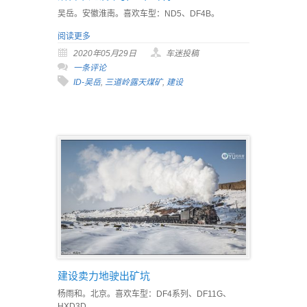
吴岳。安徽淮南。喜欢车型：ND5、DF4B。
阅读更多
2020年05月29日
车迷投稿
一条评论
ID-吴岳
,
三道岭露天煤矿
,
建设
建设卖力地驶出矿坑
杨雨和。北京。喜欢车型：DF4系列、DF11G、
HXD3D