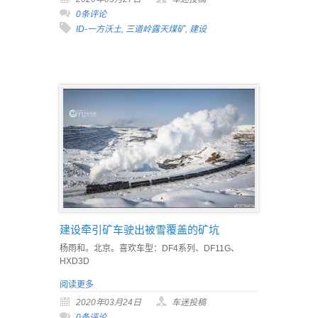
0条评论
ID-一方沃土
,
三道岭露天煤矿
,
建设
建设牵引矿车驶出被雪覆盖的矿坑
杨雨和。北京。喜欢车型：DF4系列、DF11G、
HXD3D
阅读更多
2020年03月24日
车迷投稿
0条评论