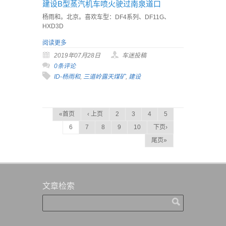
建设B型蒸汽机车喷火驶过南泉道口
杨雨和。北京。喜欢车型：DF4系列、DF11G、
HXD3D
阅读更多
2019年07月28日
车迷投稿
0条评论
ID-杨雨和
,
三道岭露天煤矿
,
建设
«首页
‹ 上页
2
3
4
5
6
7
8
9
10
下页›
尾页»
文章检索