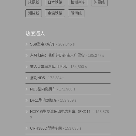
成昆线
日本铁路
检测列车
沪昆线
湘桂线
金温铁路
陇海线
热度逼人
SS8型电力机车
- 209,045 s
东风归来：我所经历的南京广雪灾
- 185,277 s
非人火车资料库 手机版
- 184,803 s
痛别ND5
- 172,384 s
ND5型内燃机车
- 171,968 s
DF11型内燃机车
- 153,959 s
HXD1G型交流传动电力机车（FXD1）
- 153,878
s
CRH380D型动车组
- 153,635 s