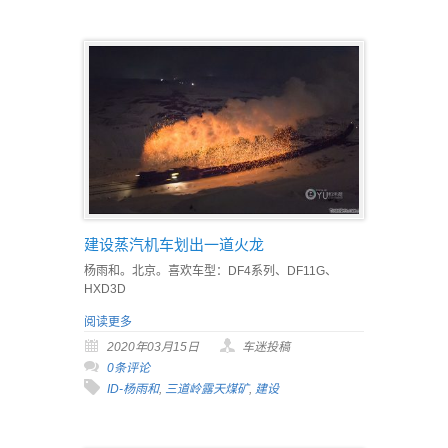
建设蒸汽机车划出一道火龙
杨雨和。北京。喜欢车型：DF4系列、DF11G、
HXD3D
阅读更多
2020年03月15日
车迷投稿
0条评论
ID-杨雨和
,
三道岭露天煤矿
,
建设