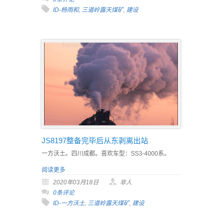
ID-杨雨和
,
三道岭露天煤矿
,
建设
JS8197整备完毕后从东剥离出站
一方沃土。四川成都。喜欢车型：SS3-4000系。
阅读更多
2020年03月18日
非人
0条评论
ID-一方沃土
,
三道岭露天煤矿
,
建设