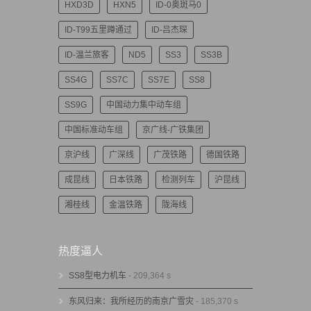
HXD3D
HXN5
ID-0奥斑马0
ID-T99五里蹲通过
ID-吕杰琛
ID-温兰旅客
ND5
SS3
SS3B
SS4G
SS7C
SS7E
SS8
SS9G
中国动力集中动车组
中国标准动车组
京广线-广铁集团
京沪线
广深线
广茂铁路
德国铁路
成昆线
日本铁路
检测列车
沪昆线
湘桂线
金温铁路
陇海线
热度逼人
SS8型电力机车
- 209,364 s
东风归来：我所经历的南京广雪灾
- 185,370 s