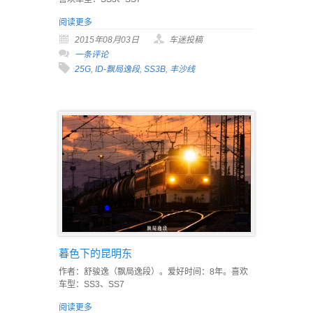
阅读更多
2015年08月03日
车迷投稿
一条评论
25G
,
ID-飘局逸段
,
SS3B
,
丰沙线
暮色下的昆明东
作者：舒骏逸（飘局逸段）。爱好时间：8年。喜欢
车型：SS3、SS7
阅读更多