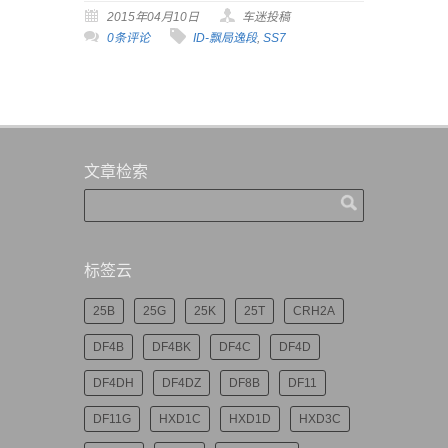
2015年04月10日
车迷投稿
0条评论
ID-飘局逸段
,
SS7
文章检索
标签云
25B
25G
25K
25T
CRH2A
DF4B
DF4BK
DF4C
DF4D
DF4DH
DF4DZ
DF8B
DF11
DF11G
HXD1C
HXD1D
HXD3C